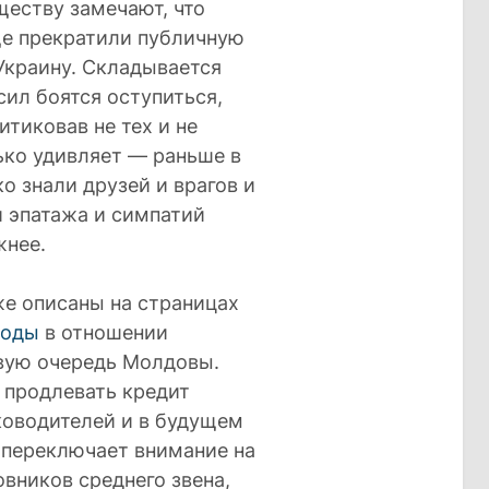
ществу замечают, что
ще прекратили публичную
Украину. Складывается
ил боятся оступиться,
тиковав не тех и не
ько удивляет — раньше в
 знали друзей и врагов и
и эпатажа и симпатий
жнее.
е описаны на страницах
ходы
в отношении
рвую очередь Молдовы.
в продлевать кредит
ководителей и в будущем
 переключает внимание на
овников среднего звена,