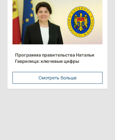
15:15
/
Экономика
Молдова вошла в число
европейских стран с самой низкой
минимальной зарплатой
11:42
/
Политика
Анна Ревенко уходит с поста главы
Программа правительства Натальи
Центра по борьбе с
Гаврилица: ключевые цифры
дезинформацией
3 августа 2026
Смотреть больше
15:26
/
Политика
Власти Молдовы проверят
обстоятельства выдачи виз
афганской делегации
11:15
/
Экономика