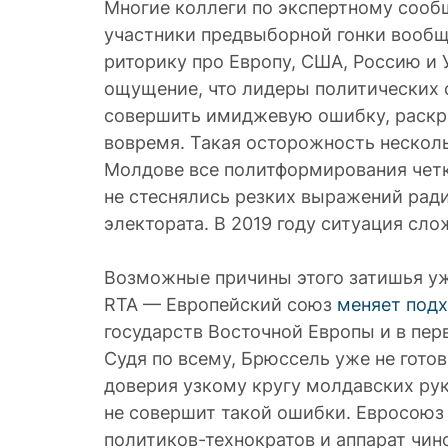
Многие коллеги по экспертному сооб
участники предвыборной гонки вооб
риторику про Европу, США, Россию и 
ощущение, что лидеры политических с
совершить имиджевую ошибку, раскри
вовремя. Такая осторожность нескол
Молдове все политформирования четко
не стеснялись резких выражений рад
электората. В 2019 году ситуация сло
Возможные причины этого затишья уж
RTA — Европейский союз
меняет под
государств Восточной Европы и в пе
Судя по всему, Брюссель уже не гото
доверия узкому кругу молдавских ру
не совершит такой ошибки. Евросоюз
политиков-технократов и аппарат чин