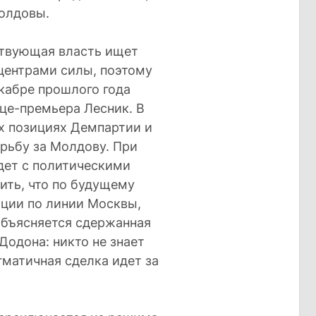
Молдовы.
ствующая власть ищет
центрами силы, поэтому
кабре прошлого года
це-премьера Лесник. В
х позициях Демпартии и
рьбу за Молдову. При
идет с политическими
ть, что по будущему
ации по линии Москвы,
объясняется сдержанная
Додона: никто не знает
гматичная сделка идет за