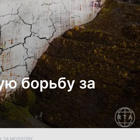
ую борьбу за
У ЗА МОЛДОВУ