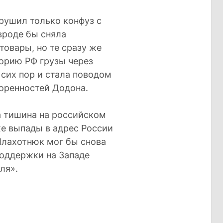
рушил только конфуз с
вроде бы сняла
овары, но те сразу же
торию РФ грузы через
 сих пор и стала поводом
воренностей Додона.
а тишина на российском
е выпады в адрес России
Плахотнюк мог бы снова
поддержки на Западе