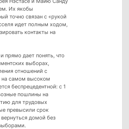
рея Нэстасе и Майю Санду
лем. Их якобы
ый точно связан с «рукой
сселя идет полным ходом,
зировать контакты на
 прямо дает понять, что
аментских выборах,
ления отношений с
а на самом высоком
тся беспрецедентной: с 1
ввозные пошлины на
стию для трудовых
ые превысили срок
 вернуться домой без
 выборами.