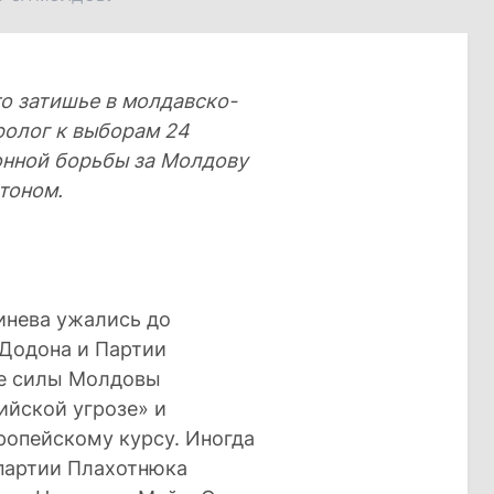
то затишье в молдавско-
ролог к выборам 24
онной борьбы за Молдову
тоном.
инева ужались до
 Додона и Партии
ие силы Молдовы
ийской угрозе» и
опейскому курсу. Иногда
партии Плахотнюка