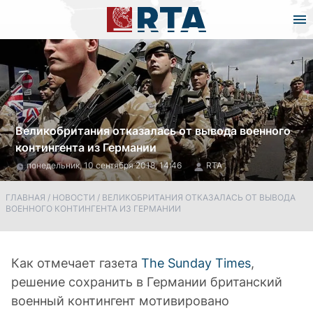
Великобритания отказалась от вывода военного
контингента из Германии
понедельник, 10 сентября 2018, 14:46
RTA
ГЛАВНАЯ
/
НОВОСТИ
/
ВЕЛИКОБРИТАНИЯ ОТКАЗАЛАСЬ ОТ ВЫВОДА
ВОЕННОГО КОНТИНГЕНТА ИЗ ГЕРМАНИИ
Как отмечает газета
The Sunday Times
,
решение сохранить в Германии британский
военный контингент мотивировано