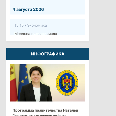
4 августа 2026
15:15
/
Экономика
Молдова вошла в число
европейских стран с самой низкой
минимальной зарплатой
ИНФОГРАФИКА
11:42
/
Политика
Анна Ревенко уходит с поста главы
Центра по борьбе с
дезинформацией
3 августа 2026
15:26
/
Политика
Программа правительства Натальи
Власти Молдовы проверят
Гаврилица: ключевые цифры