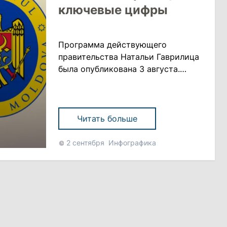
ключевые цифры
Программа действующего
правительства Натальи Гаврилица
была опубликована 3 августа.
Многостраничный и достаточно
амбициозный документ с
вдохновляющим названием
«Молдова в хорошие времена»
Читать больше
отразил декларируемые партией
«Действие и солидарность» и
2 сентября
Инфографика
президентом Майей Санду
базовые цели по борьбе с
коррупцией и очистке
государственной системы, а также
множество числовых показателей
......