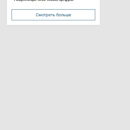
обстоятельства выдачи виз
афганской делегации
Смотреть больше
11:15
/
Экономика
Energocom стала первой компанией
Молдовы с выручкой свыше
миллиарда евро
31 июля 2026
16:39
/
Общество
Перед отпуском депутаты получили
компенсации на лечение
10:19
/
Политика
Парламент одобрил новые правила
выборов в Гагаузии: оппозиция
критикует законопроект