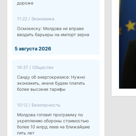
дороже
11:22
/
Экономика
Осмокеску: Молдова не вправе
вводить барьеры на импорт зерна
5 августа 2026
16:37
/
Общество
Санду об энергокризисе: Нужно
экономить, иначе будем платить
более высокие тарифы
10:12
/
Безопасность
Молдова готовит программу по
укреплению обороны стоимостью
более 10 млрд леев на ближайшие
пять лет