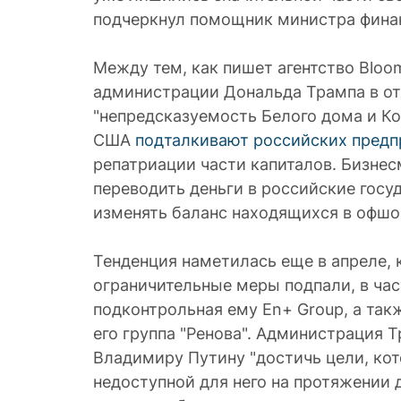
подчеркнул помощник министра фина
Между тем, как пишет агентство Bloo
администрации Дональда Трампа в от
"непредсказуемость Белого дома и Ко
США
подталкивают российских пред
репатриации части капиталов. Бизне
переводить деньги в российские госу
изменять баланс находящихся в офшо
Тенденция наметилась еще в апреле, 
ограничительные меры подпали, в час
подконтрольная ему En+ Group, а так
его группа "Ренова". Администрация 
Владимиру Путину "достичь цели, ко
недоступной для него на протяжении д