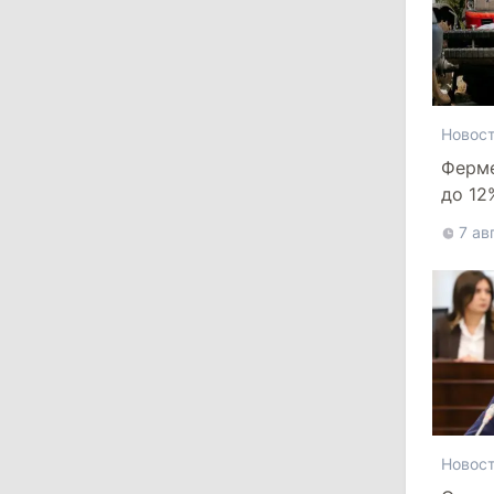
Власти Молдовы проверят
обстоятельства выдачи виз
афганской делегации
11:15
/
Экономика
Новос
Energocom стала первой компанией
Ферм
Молдовы с выручкой свыше
до 12
миллиарда евро
банкр
7 ав
31 июля 2026
16:39
/
Общество
Перед отпуском депутаты получили
компенсации на лечение
10:19
/
Политика
Новос
Парламент одобрил новые правила
выборов в Гагаузии: оппозиция