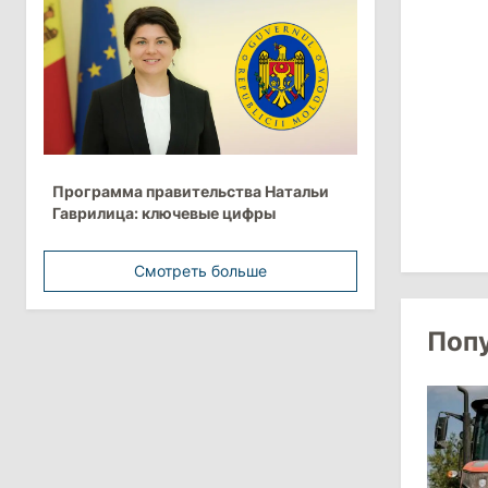
более 10 млрд леев на ближайшие
пять лет
4 августа 2026
15:15
/
Экономика
Молдова вошла в число
Программа правительства Натальи
европейских стран с самой низкой
Гаврилица: ключевые цифры
минимальной зарплатой
Смотреть больше
11:42
/
Политика
Анна Ревенко уходит с поста главы
Центра по борьбе с
Поп
дезинформацией
3 августа 2026
15:26
/
Политика