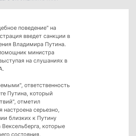
дебное поведение" на
страция введет санкции в
ения Владимира Путина.
л помощник министра
ыступая на слушаниях в
А.
лемыми", ответственность
ге Путина, который
твий", отметил
я настроена серьезно,
ии близких к Путину
 Вексельберга, которые
его состояния,