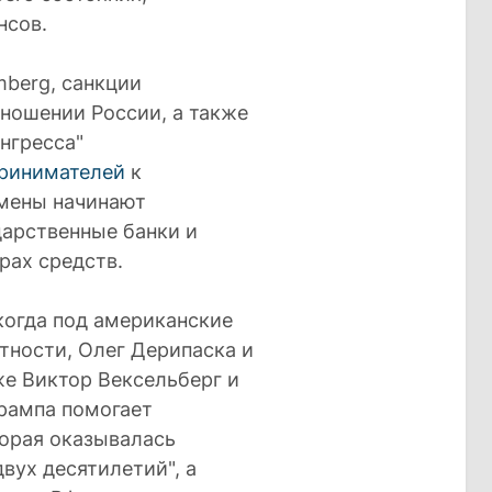
нсов.
mberg, санкции
ношении России, а также
нгресса"
принимателей
к
смены начинают
дарственные банки и
рах средств.
когда под американские
тности, Олег Дерипаска и
же Виктор Вексельберг и
Трампа помогает
торая оказывалась
вух десятилетий", а