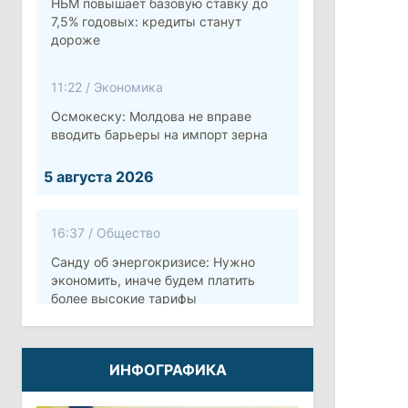
НБМ повышает базовую ставку до
7,5% годовых: кредиты станут
дороже
11:22
/
Экономика
Осмокеску: Молдова не вправе
вводить барьеры на импорт зерна
5 августа 2026
16:37
/
Общество
Санду об энергокризисе: Нужно
экономить, иначе будем платить
более высокие тарифы
10:12
/
Безопасность
ИНФОГРАФИКА
Молдова готовит программу по
укреплению обороны стоимостью