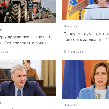
Новости
ти
Санду: Не думаю, что 
еры против повышения НДС
повысить зарплаты с 1
%: Это приведет к волне
отств
густа
7 августа
ти
Новости