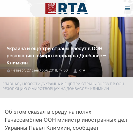
Украина и еще три страны внесут в ООН
резолюцию о миротворцах на Донбассе –
Климкин
четверг, 27 сентября 2018, 17:50
RTA
ГЛАВНАЯ
/
НОВОСТИ
/
УКРАИНА И ЕЩЕ ТРИ СТРАНЫ ВНЕСУТ В ООН
РЕЗОЛЮЦИЮ О МИРОТВОРЦАХ НА ДОНБАССЕ – КЛИМКИН
Об этом сказал в среду на полях
Генассамблеи ООН министр иностранных дел
Украины Павел Климкин, сообщает