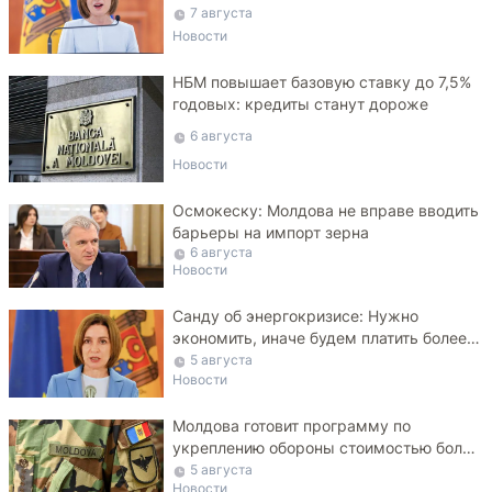
7 августа
Новости
НБМ повышает базовую ставку до 7,5%
годовых: кредиты станут дороже
6 августа
Новости
Осмокеску: Молдова не вправе вводить
барьеры на импорт зерна
6 августа
Новости
Санду об энергокризисе: Нужно
экономить, иначе будем платить более
высокие тарифы
5 августа
Новости
Молдова готовит программу по
укреплению обороны стоимостью более
10 млрд леев на ближайшие пять лет
5 августа
Новости