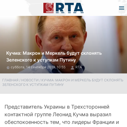
Кучма: Макрон и Меркель будут склонять
Зеленского к уступкам Путину
суббота, 14 сентября 2019, 10:55
RTA
ГЛАВНАЯ
/
НОВОСТИ
/
КУЧМА: МАКРОН И МЕРКЕЛЬ БУДУТ СКЛОНЯТЬ
ЗЕЛЕНСКОГО К УСТУПКАМ ПУТИНУ
Представитель Украины в Трехсторонней
контактной группе Леонид Кучма выразил
обеспокоенность тем, что лидеры Франции и