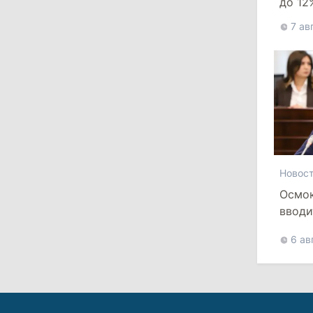
до 12
критикует законопроект
банкр
7 ав
30 июля 2026
15:43
/
Политика
В Молдове в результате реформы
останутся менее десяти районов
13:00
/
Политика
Новос
Тофан: Гагаузия — важный актив
Осмок
Молдовы, который может наладить
вводи
мосты с Турцией
6 ав
29 июля 2026
15:32
/
Политика
Гросу: Тофан сам формировал