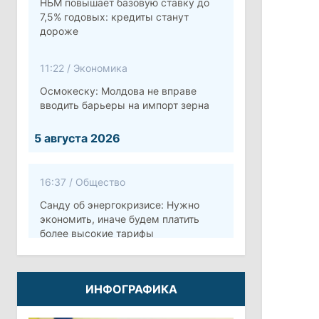
НБМ повышает базовую ставку до
7,5% годовых: кредиты станут
дороже
11:22
/
Экономика
Осмокеску: Молдова не вправе
вводить барьеры на импорт зерна
5 августа 2026
16:37
/
Общество
Санду об энергокризисе: Нужно
экономить, иначе будем платить
более высокие тарифы
10:12
/
Безопасность
ИНФОГРАФИКА
Молдова готовит программу по
укреплению обороны стоимостью