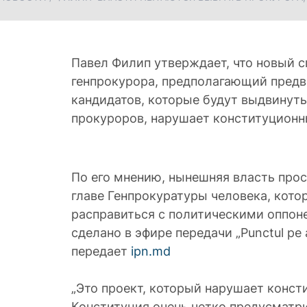
Павел Филип утверждает, что новый 
генпрокурора, предполагающий пред
кандидатов, которые будут выдвинут
прокуроров, нарушает конституцион
По его мнению, нынешняя власть прос
главе Генпрокуратуры человека, кот
расправиться с политическими оппон
сделано в эфире передачи „Punctul pe 
передает
ipn.md
„Это проект, который нарушает конс
Конституция очень четко предусматри