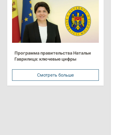
более 10 млрд леев на ближайшие
пять лет
4 августа 2026
15:15
/
Экономика
Молдова вошла в число
Программа правительства Натальи
европейских стран с самой низкой
Гаврилица: ключевые цифры
минимальной зарплатой
Смотреть больше
11:42
/
Политика
Анна Ревенко уходит с поста главы
Центра по борьбе с
дезинформацией
3 августа 2026
15:26
/
Политика