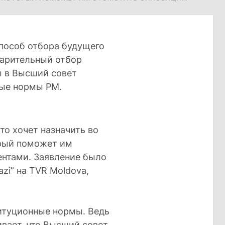
способ отбора будущего
варительный отбор
ы в Высший совет
ные нормы РМ.
то хочет назначить во
орый поможет им
ентами. Заявление было
azi” на TVR Moldova,
титуционные нормы. Ведь
вает, что Высший совет