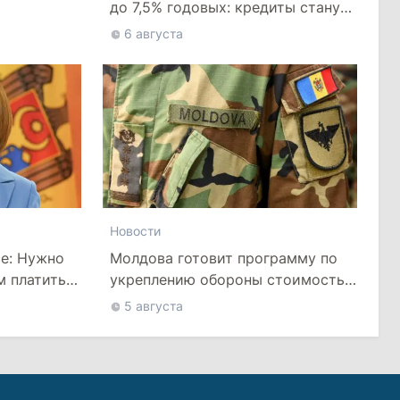
до 7,5% годовых: кредиты станут
дороже
6 августа
Новости
се: Нужно
Молдова готовит программу по
м платить
укреплению обороны стоимостью
более 10 млрд леев на ближайшие
5 августа
пять лет