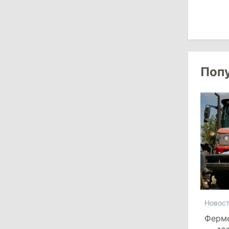
Власти Молдовы проверят
обстоятельства выдачи виз
афганской делегации
11:15
/
Экономика
Поп
Energocom стала первой компанией
Молдовы с выручкой свыше
миллиарда евро
31 июля 2026
16:39
/
Общество
Перед отпуском депутаты получили
компенсации на лечение
10:19
/
Политика
Новос
Ферм
Парламент одобрил новые правила
выборов в Гагаузии: оппозиция