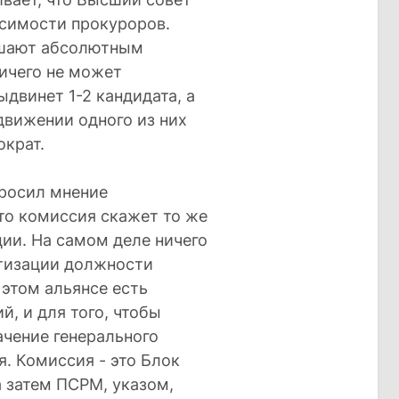
исимости прокуроров.
ьшают абсолютным
ичего не может
двинет 1-2 кандидата, а
движении одного из них
ократ.
просил мнение
что комиссия скажет то же
ции. На самом деле ничего
тизации должности
 этом альянсе есть
, и для того, чтобы
ачение генерального
я. Комиссия - это Блок
 затем ПСРМ, указом,