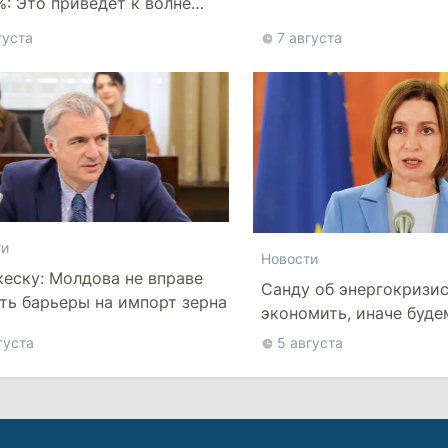
%: Это приведет к волне
отств
густа
7 августа
ти
Новости
еску: Молдова не вправе
Санду об энергокризи
ть барьеры на импорт зерна
экономить, иначе буде
более высокие тарифы
густа
5 августа