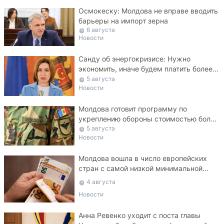
Осмокеску: Молдова не вправе вводить
барьеры на импорт зерна
6 августа
Новости
Санду об энергокризисе: Нужно
экономить, иначе будем платить более
высокие тарифы
5 августа
Новости
Молдова готовит программу по
укреплению обороны стоимостью более
10 млрд леев на ближайшие пять лет
5 августа
Новости
Молдова вошла в число европейских
стран с самой низкой минимальной
зарплатой
4 августа
Новости
Анна Ревенко уходит с поста главы