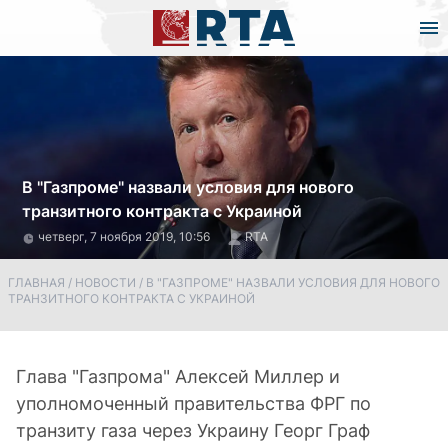
В "Газпроме" назвали условия для нового
транзитного контракта с Украиной
четверг, 7 ноября 2019, 10:56
RTA
ГЛАВНАЯ
/
НОВОСТИ
/
В "ГАЗПРОМЕ" НАЗВАЛИ УСЛОВИЯ ДЛЯ НОВОГО
ТРАНЗИТНОГО КОНТРАКТА С УКРАИНОЙ
Глава "Газпрома" Алексей Миллер и
уполномоченный правительства ФРГ по
транзиту газа через Украину Геoрг Граф