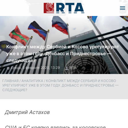
Конфликт между Сербией и Косово урегулируют
уже в этом году. Донбасс и Приднестровье —
следующие?
среда, 5 февраля 2020, 13:29
RTA
ГЛАВНАЯ
/
АНАЛИТИКА
/
КОНФЛИКТ МЕЖДУ СЕРБИЕЙ И КОСОВО
УРЕГУЛИРУЮТ УЖЕ В ЭТОМ ГОДУ. ДОНБАСС И ПРИДНЕСТРОВЬЕ —
СЛЕДУЮЩИЕ?
Дмитрий Астахов
США и ЕС крепко взялись за косовское