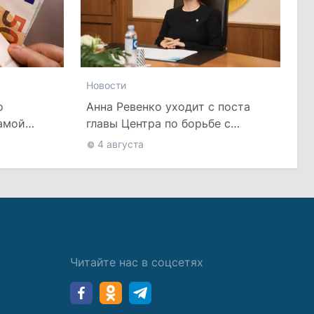
Новости
о
Анна Ревенко уходит с поста
самой
главы Центра по борьбе с
арплатой
дезинформацией
4 августа
Читайте нас в соцсетях