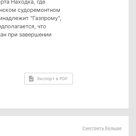
рта Находка, где
инском судоремонтном
ринадлежит "Газпрому",
едполагается, что
ван при завершении
Экспорт в PDF
Смотреть больше