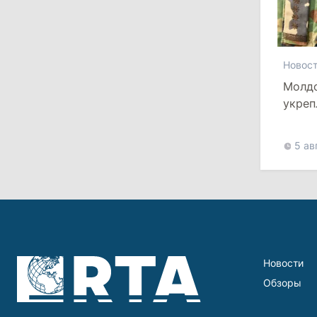
мосты с Турцией
29 июля 2026
Новос
Молдо
15:32
/
Политика
укреп
Гросу: Тофан сам формировал
более
состав правительства и сможет
пять 
менять министров
5 ав
11:41
/
Экономика
НБМ на фоне обсуждения зарплат
сотрудников заявил о кампании по
дискредитации учреждения
28 июля 2026
Новости
Обзоры
12:49
/
Экономика