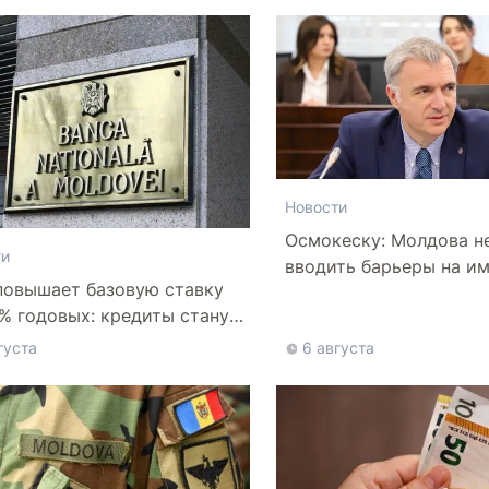
Новости
Осмокеску: Молдова н
ти
вводить барьеры на им
овышает базовую ставку
5% годовых: кредиты станут
же
густа
6 августа