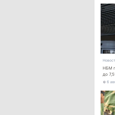
16:39
/
Общество
Перед отпуском депутаты получили
компенсации на лечение
10:19
/
Политика
Парламент одобрил новые правила
выборов в Гагаузии: оппозиция
критикует законопроект
30 июля 2026
Новос
НБМ п
до 7,
15:43
/
Политика
доро
6 ав
В Молдове в результате реформы
останутся менее десяти районов
13:00
/
Политика
Тофан: Гагаузия — важный актив
Молдовы, который может наладить