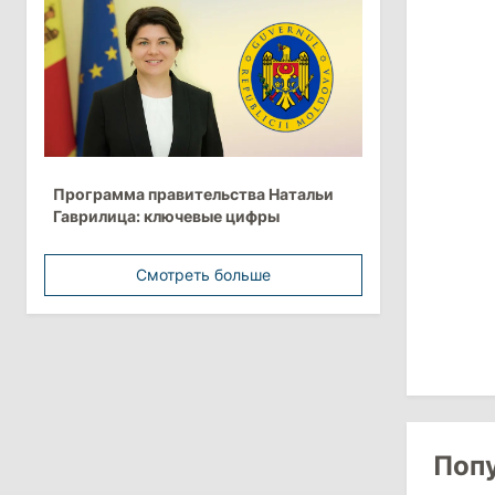
Анна Ревенко уходит с поста главы
Центра по борьбе с
дезинформацией
3 августа 2026
15:26
/
Политика
Программа правительства Натальи
Власти Молдовы проверят
Гаврилица: ключевые цифры
обстоятельства выдачи виз
афганской делегации
Смотреть больше
11:15
/
Экономика
Energocom стала первой компанией
Молдовы с выручкой свыше
миллиарда евро
31 июля 2026
Поп