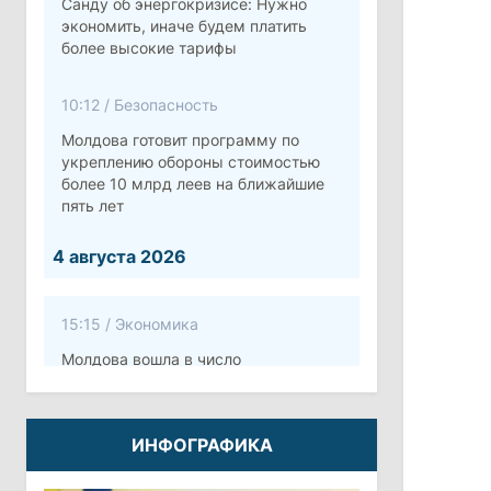
Санду об энергокризисе: Нужно
экономить, иначе будем платить
более высокие тарифы
10:12
/
Безопасность
Молдова готовит программу по
укреплению обороны стоимостью
более 10 млрд леев на ближайшие
пять лет
4 августа 2026
15:15
/
Экономика
Молдова вошла в число
европейских стран с самой низкой
минимальной зарплатой
ИНФОГРАФИКА
11:42
/
Политика