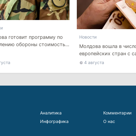
ти
ва готовит программу по
Новости
лению обороны стоимостью
Молдова вошла в числ
 10 млрд леев на ближайшие
европейских стран с 
лет
низкой минимальной з
густа
4 августа
Аналитика
Комментарии
Инфографика
О нас