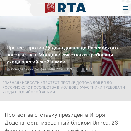
Протест против Додона дошел до Российского
посольства в Молдове. Участники требовали
ухода российской армии
понедельник, 24 февраля 2020, 15:00
RTA
ГЛАВНАЯ
/
НОВОСТИ
/
ПРОТЕСТ ПРОТИВ ДОДОНА ДОШЕЛ ДО
РОССИЙСКОГО ПОСОЛЬСТВА В МОЛДОВЕ. УЧАСТНИКИ ТРЕБОВАЛИ
УХОДА РОССИЙСКОЙ АРМИИ
Протест за отставку президента Игоря
Додона, организованный блоком Unirea, 23
февраля завершился акцией у стен