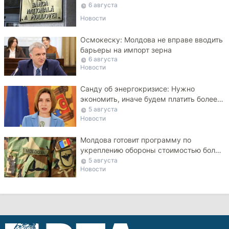
6 августа
Новости
Осмокеску: Молдова не вправе вводить
барьеры на импорт зерна
6 августа
Новости
Санду об энергокризисе: Нужно
экономить, иначе будем платить более
высокие тарифы
5 августа
Новости
Молдова готовит программу по
укреплению обороны стоимостью более
10 млрд леев на ближайшие пять лет
5 августа
Новости