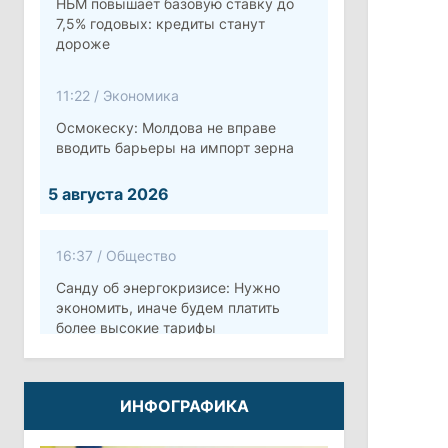
НБМ повышает базовую ставку до
7,5% годовых: кредиты станут
дороже
11:22
/
Экономика
Осмокеску: Молдова не вправе
вводить барьеры на импорт зерна
5 августа 2026
16:37
/
Общество
Санду об энергокризисе: Нужно
экономить, иначе будем платить
более высокие тарифы
10:12
/
Безопасность
ИНФОГРАФИКА
Молдова готовит программу по
укреплению обороны стоимостью