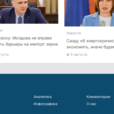
ти
Новости
еску: Молдова не вправе
Санду об энергокризи
ть барьеры на импорт зерна
экономить, иначе буде
более высокие тарифы
густа
5 августа
Аналитика
Комментарии
Инфографика
О нас