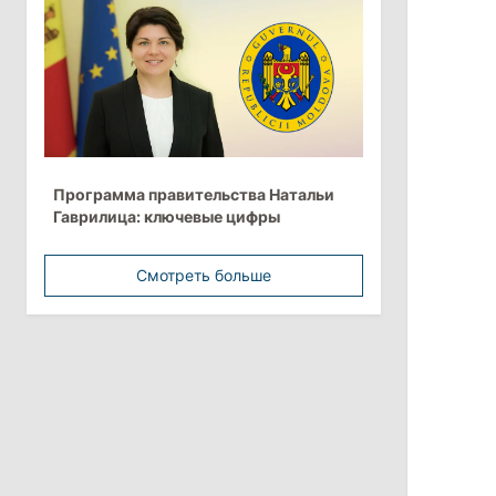
более 10 млрд леев на ближайшие
пять лет
4 августа 2026
15:15
/
Экономика
Молдова вошла в число
Программа правительства Натальи
европейских стран с самой низкой
Гаврилица: ключевые цифры
минимальной зарплатой
Смотреть больше
11:42
/
Политика
Анна Ревенко уходит с поста главы
Центра по борьбе с
дезинформацией
3 августа 2026
15:26
/
Политика