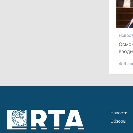
состав правительства и сможет
менять министров
11:41
/
Экономика
Новос
НБМ на фоне обсуждения зарплат
сотрудников заявил о кампании по
Осмок
дискредитации учреждения
вводи
28 июля 2026
6 ав
12:49
/
Экономика
Правительство утвердило
обязательные минимальные запасы
топлива и ограничило экспорт
дизеля
Новости
Обзоры
11:29
/
Политика
Комрат рассмотрит вопрос о