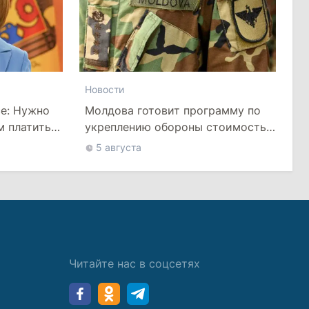
Новости
се: Нужно
Молдова готовит программу по
м платить
укреплению обороны стоимостью
более 10 млрд леев на ближайшие
5 августа
пять лет
Читайте нас в соцсетях