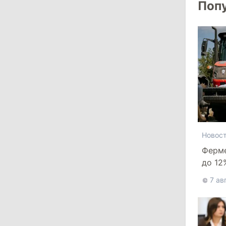
Поп
критикует законопроект
30 июля 2026
15:43
/
Политика
В Молдове в результате реформы
останутся менее десяти районов
13:00
/
Политика
Тофан: Гагаузия — важный актив
Новос
Молдовы, который может наладить
Ферм
мосты с Турцией
до 12
банкр
29 июля 2026
7 ав
15:32
/
Политика
Гросу: Тофан сам формировал