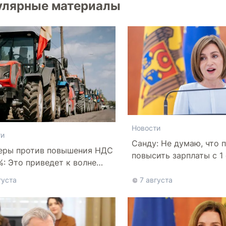
улярные материалы
Новости
ти
Санду: Не думаю, что 
еры против повышения НДС
повысить зарплаты с 1
%: Это приведет к волне
отств
густа
7 августа