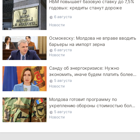
НБМ повышает базовую ставку до 7,5%
годовых: кредиты станут дороже
6 августа
Новости
Осмокеску: Молдова не вправе вводить
барьеры на импорт зерна
6 августа
Новости
Санду об энергокризисе: Нужно
экономить, иначе будем платить более
высокие тарифы
5 августа
Новости
Молдова готовит программу по
укреплению обороны стоимостью более
10 млрд леев на ближайшие пять лет
5 августа
Новости