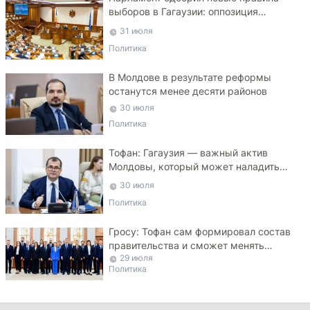
выборов в Гагаузии: оппозиция
критикует законопроект
31 июля
Политика
В Молдове в результате реформы
останутся менее десяти районов
30 июля
Политика
Тофан: Гагаузия — важный актив
Молдовы, который может наладить
мосты с Турцией
30 июля
Политика
Гросу: Тофан сам формировал состав
правительства и сможет менять
29 июля
министров
Политика