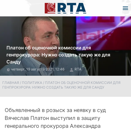
Платон об оценочной комиссии для
генпрокурора: Нужно создать такую же для
Санду
четверг, 19 августа 2021, 12:46
RTA
ГЛАВНАЯ
/
ПОЛИТИКА
/
ПЛАТОН ОБ ОЦЕНОЧНОЙ КОМИССИИ ДЛЯ
ГЕНПРОКУРОРА: НУЖНО СОЗДАТЬ ТАКУЮ ЖЕ ДЛЯ САНДУ
Объявленный в розыск за неявку в суд
Вячеслав Платон выступил в защиту
генерального прокурора Александра