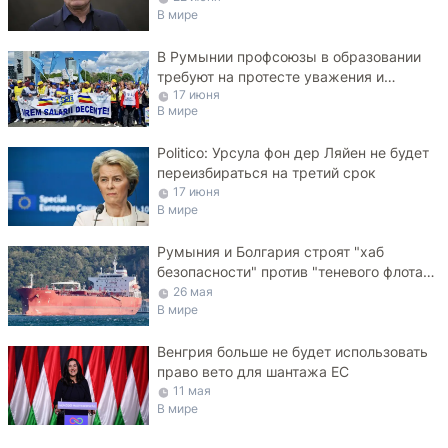
В мире
В Румынии профсоюзы в образовании
требуют на протесте уважения и
17 июня
достойных зарплат
В мире
Politico: Урсула фон дер Ляйен не будет
переизбираться на третий срок
17 июня
В мире
Румыния и Болгария строят "хаб
безопасности" против "теневого флота"
РФ в Черном море
26 мая
В мире
Венгрия больше не будет использовать
право вето для шантажа ЕС
11 мая
В мире