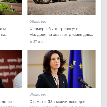
Общество
аты
Фермеры бьют тревогу: в
 на
Молдове не хватает дизеля для
полевых работ
27 июля
Общество
Стамате: 33 тысячи леев для
оде из