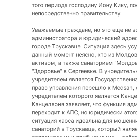
того периода господину Иону Кику, п
непосредственно правительству.
Уважаемые граждане, но это еще не в
администратора и юридический адрес
городе Трускавце. Ситуация здесь усу
данный момент неясно, кто из Молдо
активом, а также санаторием "Молдов
"Здоровье" в Сергеевке. В учредител
учредителем является Государственна
право управления перешло к Medsan,
учредителем которого является Канц
Канцелярия заявляет, что функция а
переходит к АПС, но юридически этог
ситуация хаоса идеальна для мошенни
санаторий в Трускавце, который явля