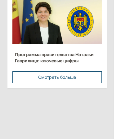
Анна Ревенко уходит с поста главы
Центра по борьбе с
дезинформацией
3 августа 2026
15:26
/
Политика
Программа правительства Натальи
Власти Молдовы проверят
Гаврилица: ключевые цифры
обстоятельства выдачи виз
афганской делегации
Смотреть больше
11:15
/
Экономика
Energocom стала первой компанией
Молдовы с выручкой свыше
миллиарда евро
31 июля 2026