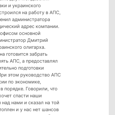
аки и украинского
строился на работу в АПС,
менил администратора
дический адрес компании.
с офисом основной
инистратор Дмитрий
раинского олигарха.
на готовится забрать
лять АПС, а предоставлял
ительно подготовки
 При этом руководство АПС
сии по экономике,
в порядке. Говорили, что
хочет спасти наши
 над нами и сказал на той
топлен и у нас нет шансов