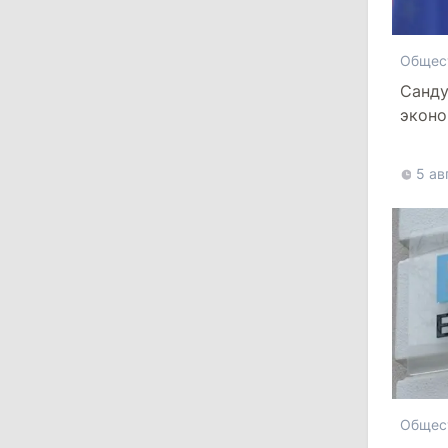
Правительство утвердило
обязательные минимальные запасы
топлива и ограничило экспорт
Общес
дизеля
Санду
эконо
11:29
/
Политика
более
Комрат рассмотрит вопрос о
5 ав
вакантности должности башкана и
назначении новых выборов
27 июля 2026
14:10
/
Политика
Госканцелярия ответила на
обвинения в давлении на мэров:
Назовите конкретные случаи
Общес
11:50
/
Общество