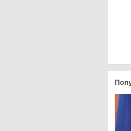
мосты с Турцией
29 июля 2026
15:32
/
Политика
Гросу: Тофан сам формировал
состав правительства и сможет
менять министров
11:41
/
Экономика
Поп
НБМ на фоне обсуждения зарплат
сотрудников заявил о кампании по
дискредитации учреждения
28 июля 2026
12:49
/
Экономика