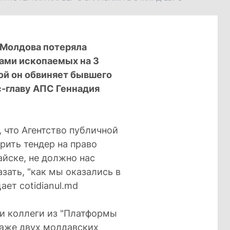
 Молдова потеряла
сами ископаемых на 3
рой он обвиняет бывшего
с-главу АПС Геннадия
, что Агентство публичной
рить тендер на право
йске, не должно нас
зать, "как мы оказались в
ает cotidianul.md
ои коллеги из "Платформы
раже двух молдавских