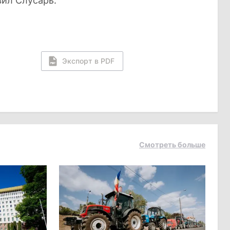
ил Слусарь.
Экспорт в PDF
Смотреть больше