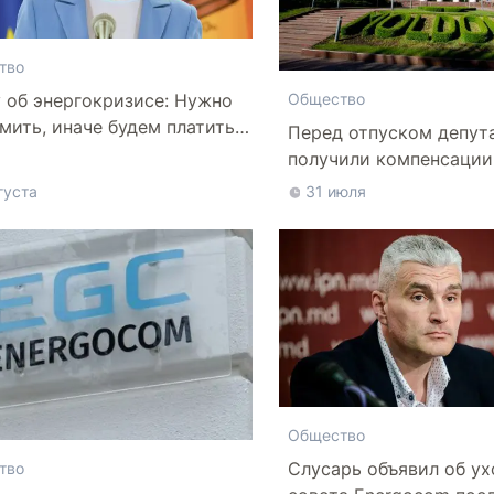
тво
 об энергокризисе: Нужно
Общество
мить, иначе будем платить
Перед отпуском депут
 высокие тарифы
получили компенсации
лечение
густа
31 июля
Общество
Слусарь объявил об ух
тво