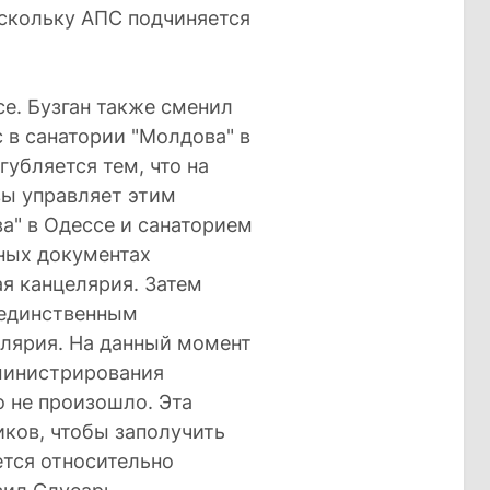
оскольку АПС подчиняется
се. Бузган также сменил
 в санатории "Молдова" в
губляется тем, что на
вы управляет этим
а" в Одессе и санаторием
ьных документах
я канцелярия. Затем
 единственным
елярия. На данный момент
дминистрирования
о не произошло. Эта
ков, чтобы заполучить
ется относительно