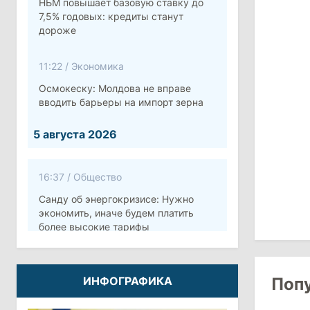
НБМ повышает базовую ставку до
7,5% годовых: кредиты станут
дороже
11:22
/
Экономика
Осмокеску: Молдова не вправе
вводить барьеры на импорт зерна
5 августа 2026
16:37
/
Общество
Санду об энергокризисе: Нужно
экономить, иначе будем платить
более высокие тарифы
10:12
/
Безопасность
ИНФОГРАФИКА
Поп
Молдова готовит программу по
укреплению обороны стоимостью