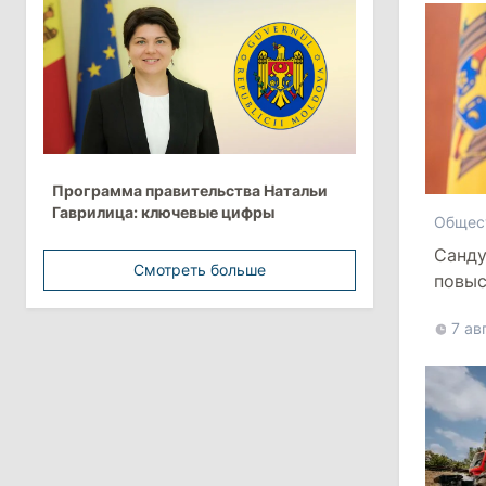
более 10 млрд леев на ближайшие
пять лет
4 августа 2026
15:15
/
Экономика
Молдова вошла в число
Программа правительства Натальи
европейских стран с самой низкой
Гаврилица: ключевые цифры
минимальной зарплатой
Общес
Санду
Смотреть больше
11:42
/
Политика
повыс
Анна Ревенко уходит с поста главы
7 ав
Центра по борьбе с
дезинформацией
3 августа 2026
15:26
/
Политика