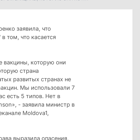
енко заявила, что
в том, что касается
е вакцины, которую они
оторую страна
атых развитых странах не
вакцин. Мы использовали 7
с есть 5 типов. Нет в
nson», - заявила министр в
канале Moldova1,
рава выразила опасения,