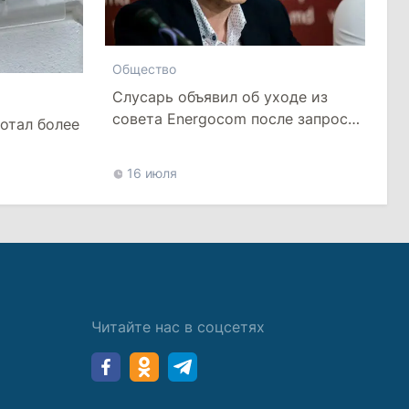
Общество
Слусарь объявил об уходе из
совета Energocom после запроса
отал более
о повышении тарифа на газ
16 июля
Читайте нас в соцсетях