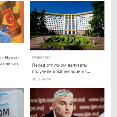
се: Нужно
Общество
м платить
Перед отпуском депутаты
получили компенсации на
лечение
31 июля