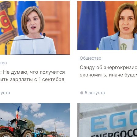
Общество
тво
Санду об энергокризи
: Не думаю, что получится
экономить, иначе буде
ить зарплаты с 1 сентября
более высокие тарифы
густа
5 августа