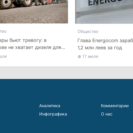
тво
Общество
ры бьют тревогу: в
Глава Energocom зараб
ве не хватает дизеля для
1,2 млн леев за год
ых работ
юля
17 июля
Аналитика
Комментарии
Инфографика
О нас