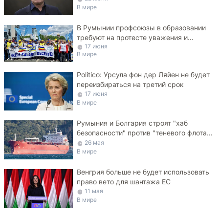
В мире
В Румынии профсоюзы в образовании
требуют на протесте уважения и
17 июня
достойных зарплат
В мире
Politico: Урсула фон дер Ляйен не будет
переизбираться на третий срок
17 июня
В мире
Румыния и Болгария строят "хаб
безопасности" против "теневого флота"
РФ в Черном море
26 мая
В мире
Венгрия больше не будет использовать
право вето для шантажа ЕС
11 мая
В мире