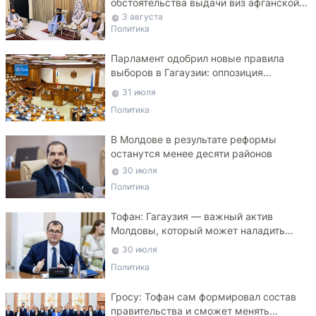
обстоятельства выдачи виз афганской
делегации
3 августа
Политика
Парламент одобрил новые правила
выборов в Гагаузии: оппозиция
критикует законопроект
31 июля
Политика
В Молдове в результате реформы
останутся менее десяти районов
30 июля
Политика
Тофан: Гагаузия — важный актив
Молдовы, который может наладить
мосты с Турцией
30 июля
Политика
Гросу: Тофан сам формировал состав
правительства и сможет менять