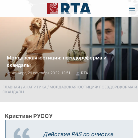
Молдавская юстиция: псевдореформа и
скандалы
четверг, 29 сентября 2022, 12:51
RTA
ГЛАВНАЯ
/
АНАЛИТИКА
/
МОЛДАВСКАЯ ЮСТИЦИЯ: ПСЕВДОРЕФОРМА И
СКАНДАЛЫ
Кристиан РУССУ
Действия
PAS
по очистке