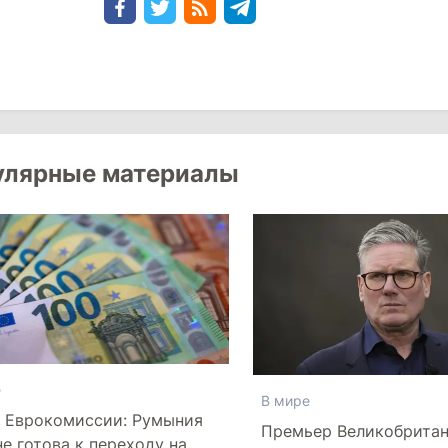
улярные материалы
е
В мире
 Еврокомиссии: Румыния
Премьер Великобрита
не готова к переходу на