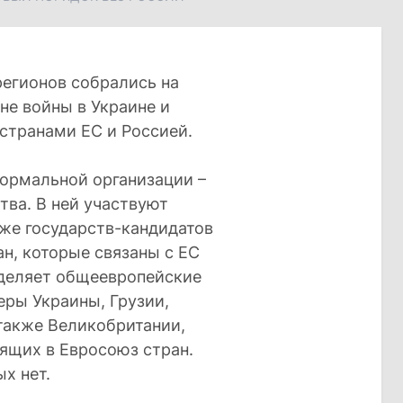
регионов собрались на
не войны в Украине и
странами ЕС и Россией.
формальной организации –
тва. В ней участвуют
кже государств-кандидатов
ан, которые связаны с ЕС
деляет общеевропейские
еры Украины, Грузии,
также Великобритании,
дящих в Евросоюз стран.
х нет.