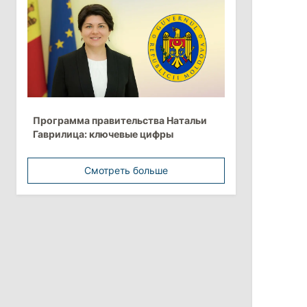
Анна Ревенко уходит с поста главы
Центра по борьбе с
дезинформацией
3 августа 2026
15:26
/
Политика
Программа правительства Натальи
Власти Молдовы проверят
Гаврилица: ключевые цифры
обстоятельства выдачи виз
афганской делегации
Смотреть больше
11:15
/
Экономика
Energocom стала первой компанией
Молдовы с выручкой свыше
миллиарда евро
31 июля 2026