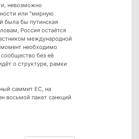
сти, невозможно
сности или "мирную
ой была бы путинская
словам, Россия остаётся
частником международной
й момент необходимо
 сообщество без её
идёт о структуре, рамки
ный саммит ЕС, на
ен восьмой пакет санкций