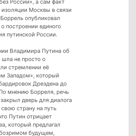
без России», а сам факт
б изоляции Москвы в связи
е Боррель опубликовал
 о построении единого
ия путинской России.
ении Владимира Путина об
 шла не просто о
или стремлении её
ым Западом», который
мбардировок Дрездена до
 По мнению Борреля, речь
 закрыл дверь для диалога
 свою страну на путь
что Путин отрицает
ва, который предлагал
обозримом будущем,