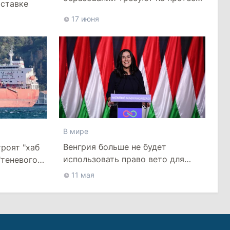
тставке
уважения и достойных зарплат
17 июня
В мире
Венгрия больше не будет
роят "хаб
использовать право вето для
"теневого
шантажа ЕС
оре
11 мая