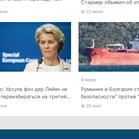
Стармер объявил об о
юня
22 июня
е
В мире
ico: Урсула фон дер Ляйен не
Румыния и Болгария ст
 переизбираться на третий
безопасности" против 
флота" РФ в Черном м
юня
26 мая