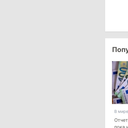
мосты с Турцией
29 июля 2026
15:32
/
Политика
Гросу: Тофан сам формировал
Поп
состав правительства и сможет
менять министров
11:41
/
Экономика
НБМ на фоне обсуждения зарплат
сотрудников заявил о кампании по
дискредитации учреждения
28 июля 2026
В мир
Отчет
12:49
/
Экономика
пока 