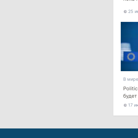
Правительство утвердило
евро
обязательные минимальные запасы
25 и
топлива и ограничило экспорт
дизеля
11:29
/
Политика
Комрат рассмотрит вопрос о
вакантности должности башкана и
назначении новых выборов
27 июля 2026
В мир
Polit
14:10
/
Политика
будет
срок
Госканцелярия ответила на
17 и
обвинения в давлении на мэров:
Назовите конкретные случаи
11:50
/
Общество