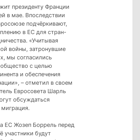
жит президенту Франции
ей в мае. Впоследствии
вросоюзе подчёркивают,
уплению в ЕС для стран-
дничества. «Учитывая
ой войны, затронувшие
х, мы согласились
ообщество с целью
инента и обеспечения
ации», – отметил в своем
тель Евросовета Шарль
могут обсуждаться
 миграция.
а ЕС Жозеп Боррель перед
её участники будут