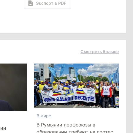
Экспорт в PDF
Смотреть больше
В мире
В Румынии профсоюзы в
нии
образовании требуют на протесте