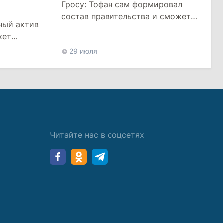
Гросу: Тофан сам формировал
состав правительства и сможет
ный актив
менять министров
жет
цией
29 июля
Читайте нас в соцсетях