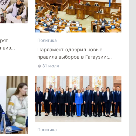
рят
Политика
и виз
Парламент одобрил новые
правила выборов в Гагаузии:
оппозиция критикует
31 июля
законопроект
Политика