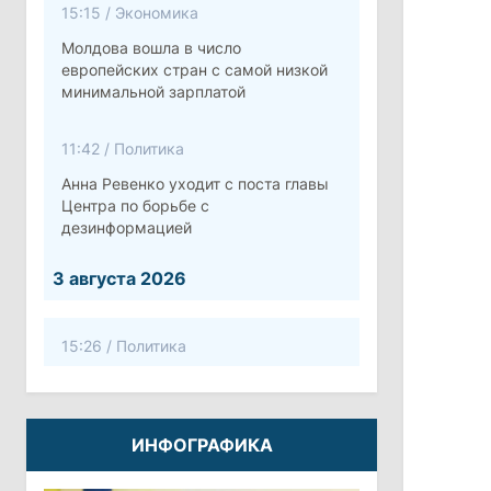
15:15
/
Экономика
Молдова вошла в число
европейских стран с самой низкой
минимальной зарплатой
11:42
/
Политика
Анна Ревенко уходит с поста главы
Центра по борьбе с
дезинформацией
3 августа 2026
15:26
/
Политика
Власти Молдовы проверят
обстоятельства выдачи виз
афганской делегации
ИНФОГРАФИКА
11:15
/
Экономика