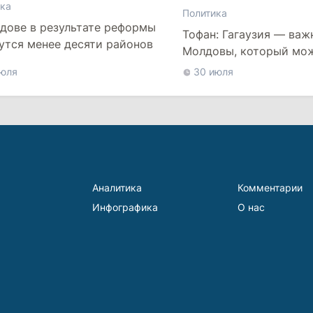
ка
Политика
дове в результате реформы
Тофан: Гагаузия — важ
утся менее десяти районов
Молдовы, который мо
наладить мосты с Тур
июля
30 июля
Аналитика
Комментарии
Инфографика
О нас