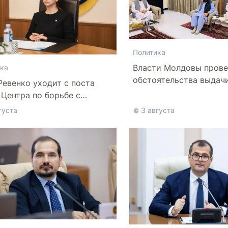
Политика
Власти Молдовы прове
ка
обстоятельства выдач
Ревенко уходит с поста
афганской делегации
 Центра по борьбе с
нформацией
густа
3 августа