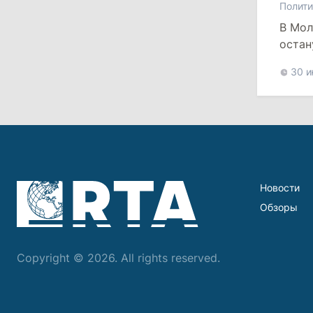
Полити
14:10
/
Политика
В Мол
Госканцелярия ответила на
остан
обвинения в давлении на мэров:
Назовите конкретные случаи
30 
11:50
/
Общество
Фермеры бьют тревогу: в Молдове
не хватает дизеля для полевых
работ
24 июля 2026
Новости
Обзоры
16:55
/
Политика
Раду Мариана заменили Дорианом
Copyright © 2026. All rights reserved.
Истратий в Комиссии по
евроинтеграции