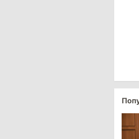
15:43
/
Политика
В Молдове в результате реформы
останутся менее десяти районов
13:00
/
Политика
Тофан: Гагаузия — важный актив
Молдовы, который может наладить
мосты с Турцией
29 июля 2026
15:32
/
Политика
Поп
Гросу: Тофан сам формировал
состав правительства и сможет
менять министров
11:41
/
Экономика
НБМ на фоне обсуждения зарплат