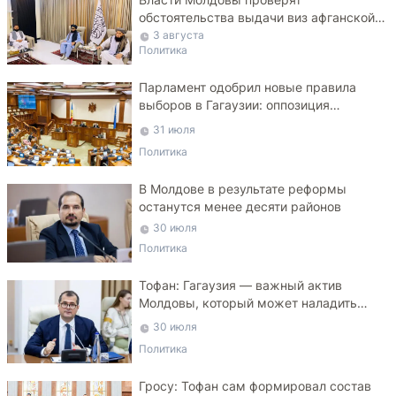
обстоятельства выдачи виз афганской
делегации
3 августа
Политика
Парламент одобрил новые правила
выборов в Гагаузии: оппозиция
критикует законопроект
31 июля
Политика
В Молдове в результате реформы
останутся менее десяти районов
30 июля
Политика
Тофан: Гагаузия — важный актив
Молдовы, который может наладить
мосты с Турцией
30 июля
Политика
Гросу: Тофан сам формировал состав