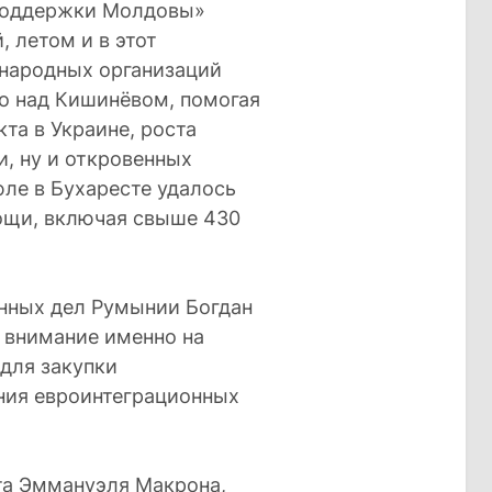
поддержки Молдовы»
, летом и в этот
ународных организаций
о над Кишинёвом, помогая
та в Украине, роста
, ну и откровенных
юле в Бухаресте удалось
ощи, включая свыше 430
нных дел Румынии Богдан
 внимание именно на
 для закупки
ния евроинтеграционных
та Эммануэля Макрона,