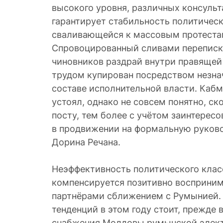
высокого уровня, различных консульт
гарантирует стабильность политическ
сваливающейся к массовым протеста
Спровоцированный сливами переписк
чиновников раздрай внутри правящей
трудом купирован посредством незна
составе исполнительной власти. Каб
устоял, однако не совсем понятно, ск
посту, тем более с учётом заинтере
в продвижении на формальную руко
Дорина Речана.
Неэффективность политического клас
компенсируется позитивно восприн
партнёрами сближением с Румынией.
тенденций в этом году стоит, прежде 
снабжения Молдовы румынской элект