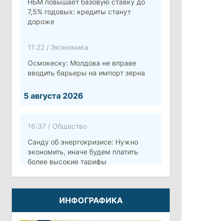
НБМ повышает базовую ставку до
7,5% годовых: кредиты станут
дороже
11:22
/
Экономика
Осмокеску: Молдова не вправе
вводить барьеры на импорт зерна
5 августа 2026
16:37
/
Общество
Санду об энергокризисе: Нужно
экономить, иначе будем платить
более высокие тарифы
10:12
/
Безопасность
ИНФОГРАФИКА
Молдова готовит программу по
укреплению обороны стоимостью