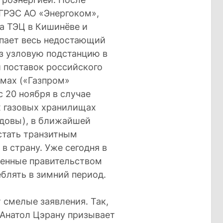
ГРЭС АО «Энергоком»,
а ТЭЦ в Кишинёве и
упает весь недостающий
з узловую подстанцию в
й поставок российского
ёмах («Газпром»
 20 ноября в случае
х газовых хранилищах
довы), в ближайшей
стать транзитным
 в страну. Уже сегодня в
ленные правительством
блять в зимний период.
смелые заявления. Так,
 Анатол Цэрану призывает