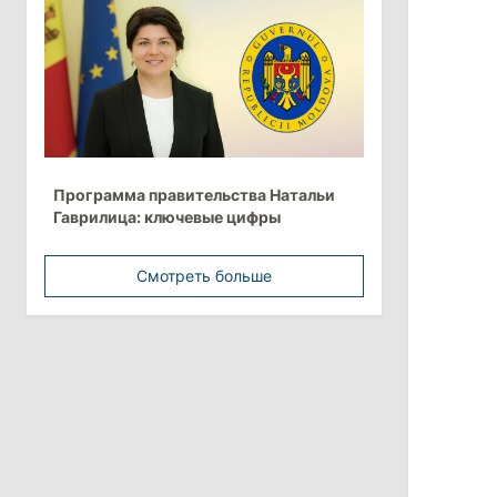
более 10 млрд леев на ближайшие
пять лет
4 августа 2026
15:15
/
Экономика
Молдова вошла в число
Программа правительства Натальи
европейских стран с самой низкой
Гаврилица: ключевые цифры
минимальной зарплатой
Смотреть больше
11:42
/
Политика
Анна Ревенко уходит с поста главы
Центра по борьбе с
дезинформацией
3 августа 2026
15:26
/
Политика