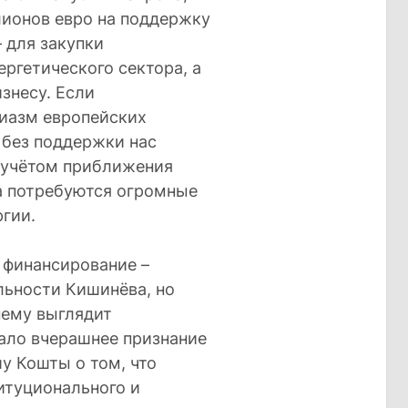
ионов евро на поддержку
 для закупки
ргетического сектора, а
знесу. Если
зиазм европейских
 без поддержки нас
с учётом приближения
да потребуются огромные
ргии.
 финансирование –
льности Кишинёва, но
нему выглядит
ало вчерашнее признание
у Кошты о том, что
итуционального и