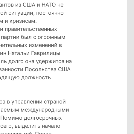
антов из США и НАТО не
ой ситуации, постоянно
м и кризисам.
и правительственных
 партии был с огромным
чительных изменений в
мин Натальи Гаврилицы
оль долго она удержится на
сованности Посольства США
водящую должность
са в управлении страной
имаемым международными
 Помимо долгосрочных
всего, выделить начало
роэнергией. После