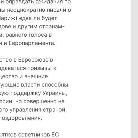
ии оправдать ожидания по
мы неоднократно писали о
Париж) едва ли будет
дове и другим странам-
, равного голоса в
и и Европарламента.
ство в Евросоюзе в
здаваться призывы к
щество и внешние
твующие власти способны
кую поддержку Украины,
ссии, но совершенно не
ого управления страной,
 оздоровления.
сятков советников ЕС