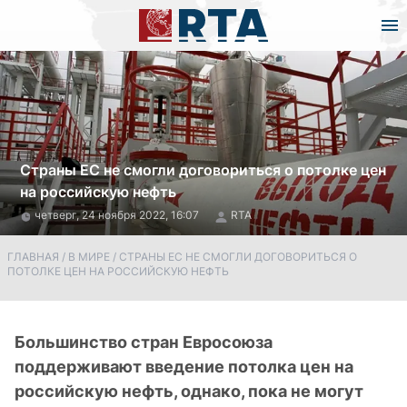
Страны ЕС не смогли договориться о потолке цен
на российскую нефть
четверг, 24 ноября 2022, 16:07
RTA
ГЛАВНАЯ
/
В МИРЕ
/
СТРАНЫ ЕС НЕ СМОГЛИ ДОГОВОРИТЬСЯ О
ПОТОЛКЕ ЦЕН НА РОССИЙСКУЮ НЕФТЬ
Большинство стран Евросоюза
поддерживают введение потолка цен на
российскую нефть, однако, пока не могут