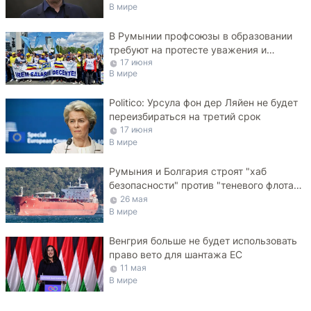
В мире
В Румынии профсоюзы в образовании
требуют на протесте уважения и
17 июня
достойных зарплат
В мире
Politico: Урсула фон дер Ляйен не будет
переизбираться на третий срок
17 июня
В мире
Румыния и Болгария строят "хаб
безопасности" против "теневого флота"
РФ в Черном море
26 мая
В мире
Венгрия больше не будет использовать
право вето для шантажа ЕС
11 мая
В мире