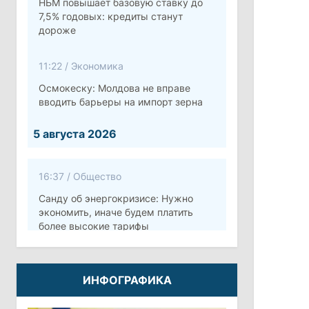
НБМ повышает базовую ставку до
7,5% годовых: кредиты станут
дороже
11:22
/
Экономика
Осмокеску: Молдова не вправе
вводить барьеры на импорт зерна
5 августа 2026
16:37
/
Общество
Санду об энергокризисе: Нужно
экономить, иначе будем платить
более высокие тарифы
10:12
/
Безопасность
ИНФОГРАФИКА
Молдова готовит программу по
укреплению обороны стоимостью