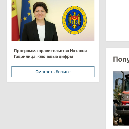
более 10 млрд леев на ближайшие
пять лет
4 августа 2026
15:15
/
Экономика
Молдова вошла в число
Программа правительства Натальи
европейских стран с самой низкой
Гаврилица: ключевые цифры
Поп
минимальной зарплатой
Смотреть больше
11:42
/
Политика
Анна Ревенко уходит с поста главы
Центра по борьбе с
дезинформацией
3 августа 2026
15:26
/
Политика