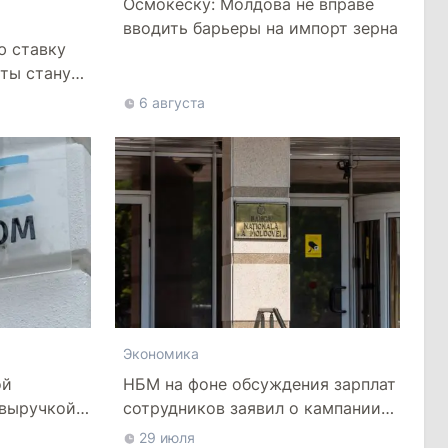
Осмокеску: Молдова не вправе
вводить барьеры на импорт зерна
ю ставку
иты станут
6 августа
Экономика
НБМ на фоне обсуждения зарплат
ой
сотрудников заявил о кампании
 выручкой
по дискредитации учреждения
о
29 июля