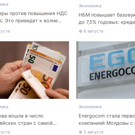
мика
Экономика
еры против повышения НДС
НБМ повышает базову
%: Это приведет к волне
до 7,5% годовых: кред
отств
дороже
густа
6 августа
мика
Экономика
ва вошла в число
Energocom стала перв
ейских стран с самой
компанией Молдовы с
й минимальной зарплатой
свыше миллиарда евр
густа
3 августа