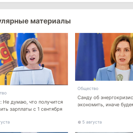
улярные материалы
Общество
тво
Санду об энергокризи
: Не думаю, что получится
экономить, иначе буде
ить зарплаты с 1 сентября
более высокие тарифы
густа
5 августа