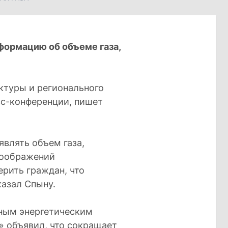
формацию об объеме газа,
ктуры и регионального
сс-конференции, пишет
являть объем газа,
соображений
ерить граждан, что
казал Спыну.
ным энергетическим
» объявил, что сокращает