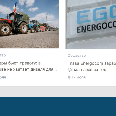
тво
Общество
ры бьют тревогу: в
Глава Energocom зараб
ве не хватает дизеля для
1,2 млн леев за год
ых работ
юля
17 июля