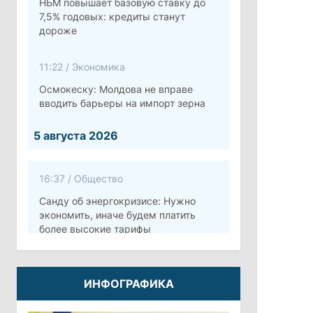
НБМ повышает базовую ставку до
7,5% годовых: кредиты станут
дороже
11:22
/
Экономика
Осмокеску: Молдова не вправе
вводить барьеры на импорт зерна
5 августа 2026
16:37
/
Общество
Санду об энергокризисе: Нужно
экономить, иначе будем платить
более высокие тарифы
10:12
/
Безопасность
ИНФОГРАФИКА
Молдова готовит программу по
укреплению обороны стоимостью