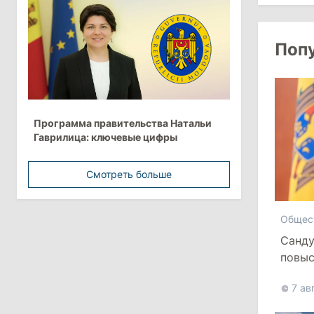
более 10 млрд леев на ближайшие
пять лет
Поп
4 августа 2026
15:15
/
Экономика
Молдова вошла в число
Программа правительства Натальи
европейских стран с самой низкой
Гаврилица: ключевые цифры
минимальной зарплатой
Смотреть больше
11:42
/
Политика
Анна Ревенко уходит с поста главы
Центра по борьбе с
Общес
дезинформацией
Санду
повыс
3 августа 2026
7 ав
15:26
/
Политика