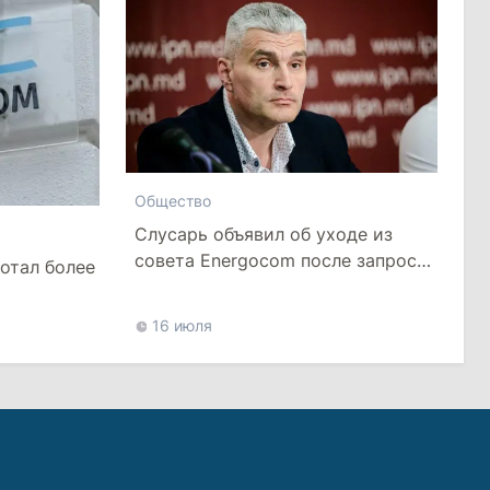
Общество
Слусарь объявил об уходе из
совета Energocom после запроса
отал более
о повышении тарифа на газ
16 июля