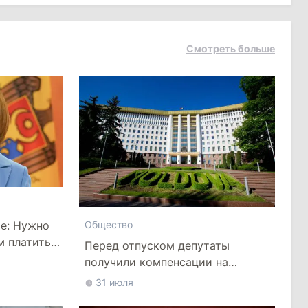
Смотреть больше
се: Нужно
Общество
м платить
Перед отпуском депутаты
получили компенсации на
лечение
31 июля