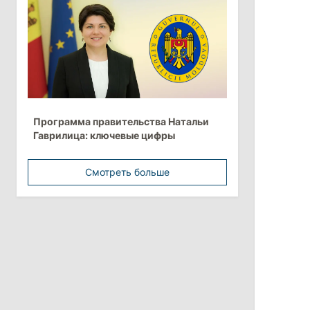
более 10 млрд леев на ближайшие
пять лет
4 августа 2026
15:15
/
Экономика
Молдова вошла в число
Программа правительства Натальи
европейских стран с самой низкой
Гаврилица: ключевые цифры
минимальной зарплатой
Смотреть больше
11:42
/
Политика
Анна Ревенко уходит с поста главы
Центра по борьбе с
дезинформацией
3 августа 2026
15:26
/
Политика