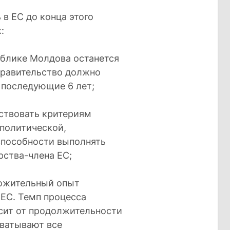
в ЕС до конца этого
:
ублике Молдова останется
Правительство должно
последующие 6 лет;
тствовать критериям
 политической,
способности выполнять
рства-члена ЕС;
ложительный опыт
 ЕС. Темп процесса
сит от продолжительности
хватывают все