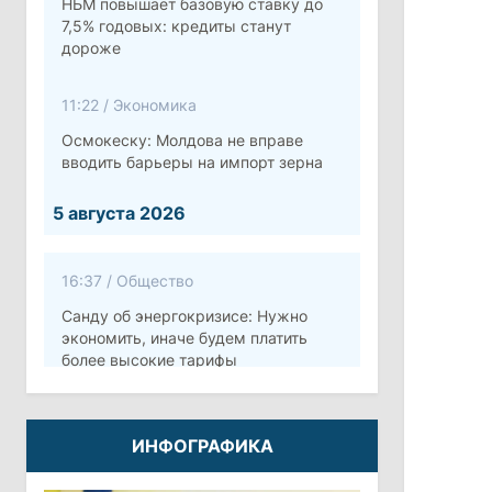
НБМ повышает базовую ставку до
7,5% годовых: кредиты станут
дороже
11:22
/
Экономика
Осмокеску: Молдова не вправе
вводить барьеры на импорт зерна
5 августа 2026
16:37
/
Общество
Санду об энергокризисе: Нужно
экономить, иначе будем платить
более высокие тарифы
10:12
/
Безопасность
ИНФОГРАФИКА
Молдова готовит программу по
укреплению обороны стоимостью