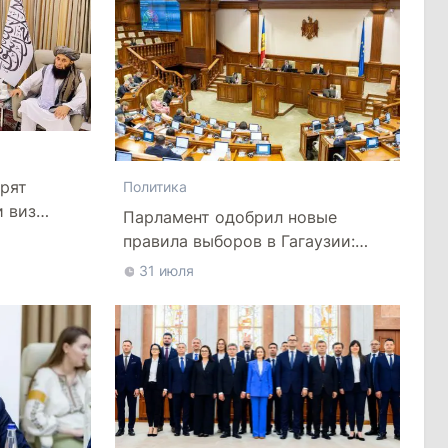
рят
Политика
и виз
Парламент одобрил новые
правила выборов в Гагаузии:
оппозиция критикует
31 июля
законопроект