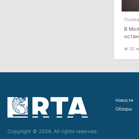
состав правительства и сможет
менять министров
Полити
11:41
/
Экономика
В Мол
остан
НБМ на фоне обсуждения зарплат
сотрудников заявил о кампании по
30 
дискредитации учреждения
28 июля 2026
12:49
/
Экономика
Правительство утвердило
обязательные минимальные запасы
Новости
топлива и ограничило экспорт
Обзоры
дизеля
11:29
/
Политика
Copyright © 2026. All rights reserved.
Комрат рассмотрит вопрос о