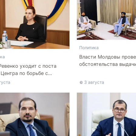
Политика
Власти Молдовы прове
ка
обстоятельства выдач
Ревенко уходит с поста
афганской делегации
 Центра по борьбе с
нформацией
густа
3 августа