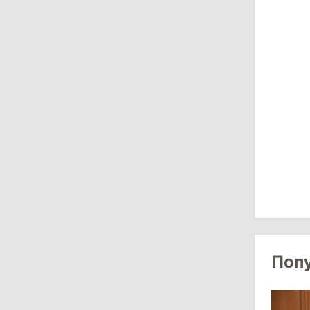
Власти Молдовы проверят
обстоятельства выдачи виз
афганской делегации
11:15
/
Экономика
Energocom стала первой компанией
Молдовы с выручкой свыше
миллиарда евро
31 июля 2026
16:39
/
Общество
Перед отпуском депутаты получили
компенсации на лечение
Поп
10:19
/
Политика
Парламент одобрил новые правила
выборов в Гагаузии: оппозиция