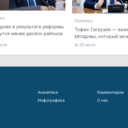
ка
Политика
дове в результате реформы
Тофан: Гагаузия — важ
утся менее десяти районов
Молдовы, который мо
наладить мосты с Тур
июля
30 июля
Аналитика
Комментарии
Инфографика
О нас