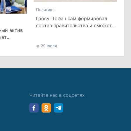
Политика
Гросу: Тофан сам формировал
состав правительства и сможет
ный актив
менять министров
жет
цией
29 июля
Читайте нас в соцсетях