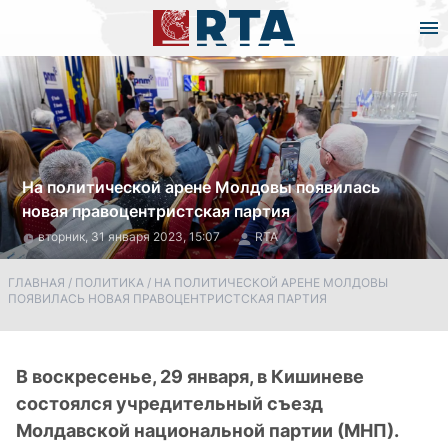
На политической арене Молдовы появилась
новая правоцентристская партия
вторник, 31 января 2023, 15:07
RTA
ГЛАВНАЯ
/
ПОЛИТИКА
/
НА ПОЛИТИЧЕСКОЙ АРЕНЕ МОЛДОВЫ
ПОЯВИЛАСЬ НОВАЯ ПРАВОЦЕНТРИСТСКАЯ ПАРТИЯ
В воскресенье, 29 января, в Кишиневе
состоялся учредительный съезд
Молдавской национальной партии (МНП).