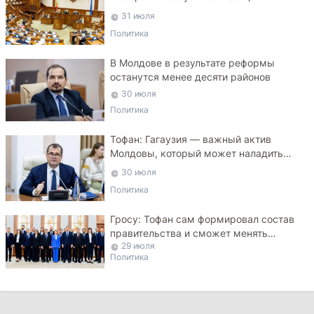
критикует законопроект
31 июля
Политика
В Молдове в результате реформы
останутся менее десяти районов
30 июля
Политика
Тофан: Гагаузия — важный актив
Молдовы, который может наладить
мосты с Турцией
30 июля
Политика
Гросу: Тофан сам формировал состав
правительства и сможет менять
29 июля
министров
Политика