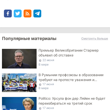
Популярные материалы
Смотреть больше
Премьер Великобритании Стармер
объявил об отставке
22 июня
В мире
В Румынии профсоюзы в образовании
требуют на протесте уважения и
17 июня
достойных зарплат
В мире
Politico: Урсула фон дер Ляйен не будет
переизбираться на третий срок
17 июня