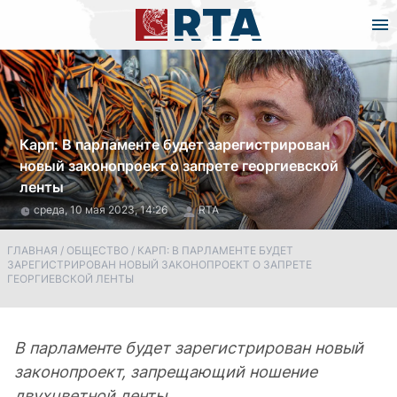
Карп: В парламенте будет зарегистрирован
новый законопроект о запрете георгиевской
ленты
среда, 10 мая 2023, 14:26
RTA
ГЛАВНАЯ
/
ОБЩЕСТВО
/
КАРП: В ПАРЛАМЕНТЕ БУДЕТ
ЗАРЕГИСТРИРОВАН НОВЫЙ ЗАКОНОПРОЕКТ О ЗАПРЕТЕ
ГЕОРГИЕВСКОЙ ЛЕНТЫ
В парламенте будет зарегистрирован новый
законопроект, запрещающий ношение
двухцветной ленты.