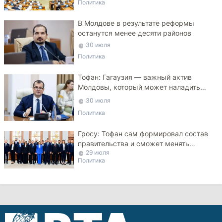
Политика
В Молдове в результате реформы
останутся менее десяти районов
30 июля
Политика
Тофан: Гагаузия — важный актив
Молдовы, который может наладить
мосты с Турцией
30 июля
Политика
Гросу: Тофан сам формировал состав
правительства и сможет менять
29 июля
министров
Политика