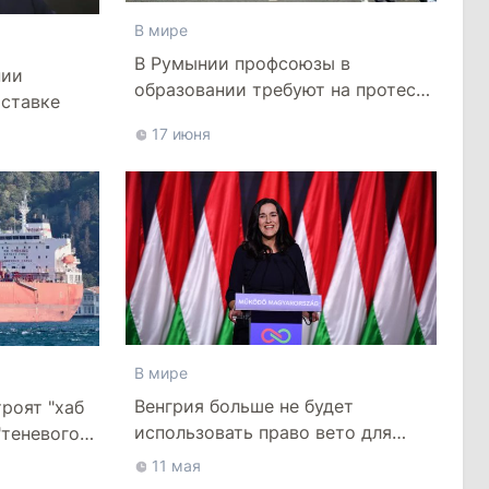
В мире
В Румынии профсоюзы в
нии
образовании требуют на протесте
тставке
уважения и достойных зарплат
17 июня
В мире
Венгрия больше не будет
роят "хаб
использовать право вето для
"теневого
шантажа ЕС
оре
11 мая