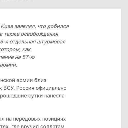
 Киев заявлял, что добился
 а также освобождения
 3-я отдельная штурмовая
котором, как
ление на 57-ю
армии.
инской армии близ
х ВСУ. Россия официально
 прошедшие сутки нанесла
л на передовых позициях
ях, где вручил солдатам