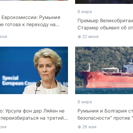
е
В мире
 Еврокомиссии: Румыния
Премьер Великобрита
не готова к переходу на
Стармер объявил об о
юня
22 июня
е
В мире
ico: Урсула фон дер Ляйен не
Румыния и Болгария ст
 переизбираться на третий
безопасности" против 
флота" РФ в Черном м
юня
26 мая