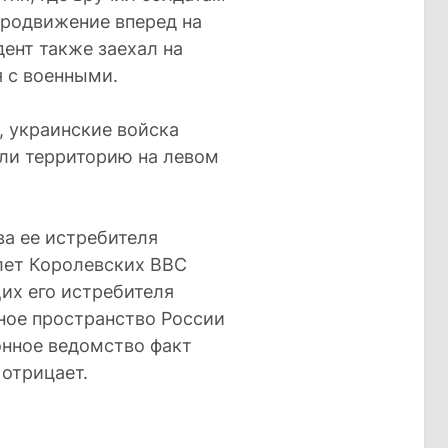
продвижение вперед на
дент также заехал на
я с военными.
, украинские войска
али территорию на левом
ва ее истребителя
лет Королевских ВВС
их его истребителя
шное пространство России
нное ведомство факт
отрицает.