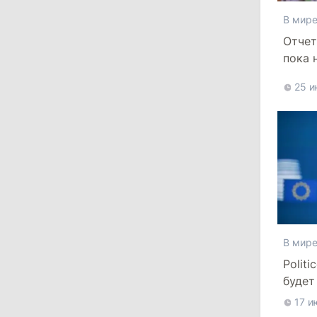
Energocom стала первой компанией
В мир
Молдовы с выручкой свыше
Отчет
миллиарда евро
пока 
евро
31 июля 2026
25 и
16:39
/
Общество
Перед отпуском депутаты получили
компенсации на лечение
10:19
/
Политика
Парламент одобрил новые правила
выборов в Гагаузии: оппозиция
В мир
критикует законопроект
Polit
30 июля 2026
будет
срок
17 и