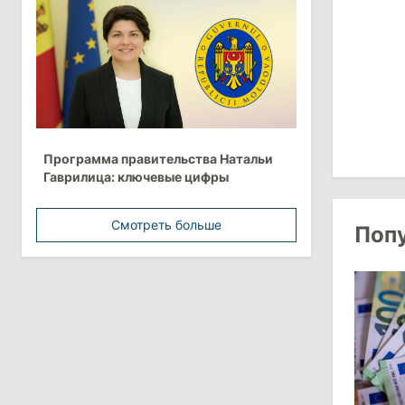
15:15
/
Экономика
Молдова вошла в число
европейских стран с самой низкой
минимальной зарплатой
11:42
/
Политика
Анна Ревенко уходит с поста главы
Программа правительства Натальи
Центра по борьбе с
Гаврилица: ключевые цифры
дезинформацией
3 августа 2026
Смотреть больше
Поп
15:26
/
Политика
Власти Молдовы проверят
обстоятельства выдачи виз
афганской делегации
11:15
/
Экономика