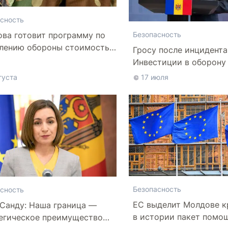
сность
ва готовит программу по
Безопасность
лению обороны стоимостью
Гросу после инцидента
 10 млрд леев на ближайшие
Инвестиции в оборону
лет
нельзя откладывать
густа
17 июля
Безопасность
сность
ЕС выделит Молдове 
Санду: Наша граница —
в истории пакет помо
егическое преимущество