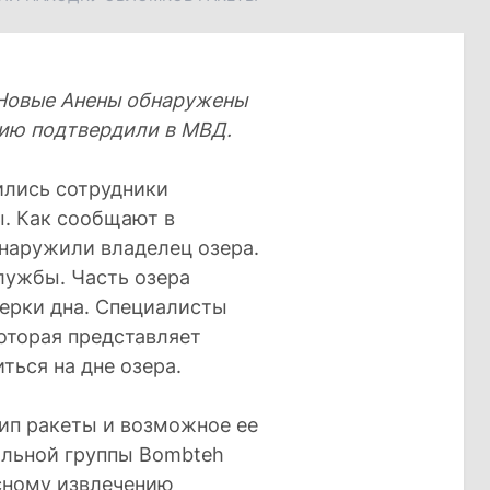
 Новые Анены обнаружены
ию подтвердили в МВД.
ились сотрудники
ы. Как сообщают в
наружили владелец озера.
лужбы. Часть озера
верки дна. Специалисты
которая представляет
ься на дне озера.
ип ракеты и возможное ее
альной группы Bombteh
сному извлечению