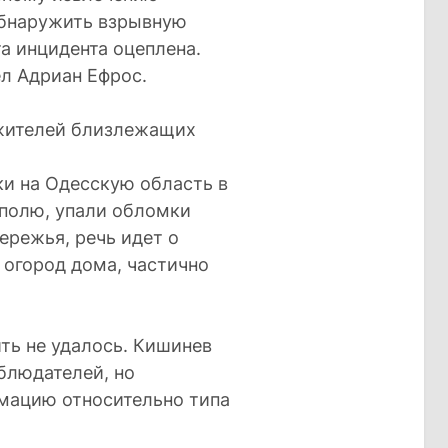
обнаружить взрывную
та инцидента оцеплена.
л Адриан Ефрос.
 жителей близлежащих
ки на Одесскую область в
полю, упали обломки
ережья, речь идет о
в огород дома, частично
ть не удалось. Кишинев
аблюдателей, но
мацию относительно типа