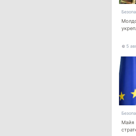
15:43
/
Политика
Безопа
В Молдове в результате реформы
останутся менее десяти районов
Молдо
укреп
13:00
/
Политика
более
пять 
Тофан: Гагаузия — важный актив
5 ав
Молдовы, который может наладить
мосты с Турцией
29 июля 2026
15:32
/
Политика
Гросу: Тофан сам формировал
состав правительства и сможет
менять министров
Безопа
Майя 
11:41
/
Экономика
страт
НБМ на фоне обсуждения зарплат