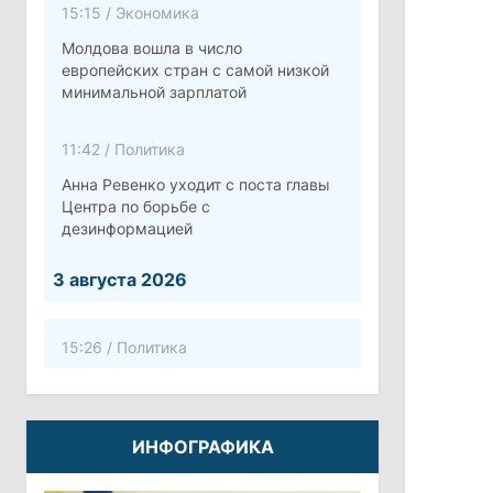
15:15
/
Экономика
Молдова вошла в число
европейских стран с самой низкой
минимальной зарплатой
11:42
/
Политика
Анна Ревенко уходит с поста главы
Центра по борьбе с
дезинформацией
3 августа 2026
15:26
/
Политика
Власти Молдовы проверят
обстоятельства выдачи виз
афганской делегации
ИНФОГРАФИКА
11:15
/
Экономика