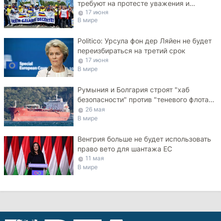
требуют на протесте уважения и
17 июня
достойных зарплат
В мире
Politico: Урсула фон дер Ляйен не будет
переизбираться на третий срок
17 июня
В мире
Румыния и Болгария строят "хаб
безопасности" против "теневого флота"
РФ в Черном море
26 мая
В мире
Венгрия больше не будет использовать
право вето для шантажа ЕС
11 мая
В мире