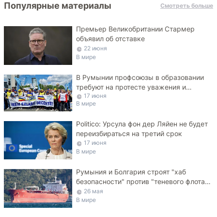
Популярные материалы
Смотреть больше
Премьер Великобритании Стармер
объявил об отставке
22 июня
В мире
В Румынии профсоюзы в образовании
требуют на протесте уважения и
17 июня
достойных зарплат
В мире
Politico: Урсула фон дер Ляйен не будет
переизбираться на третий срок
17 июня
В мире
Румыния и Болгария строят "хаб
безопасности" против "теневого флота"
РФ в Черном море
26 мая
В мире