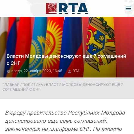
Власти Молдовы денонсируют еще 7 соглашений
с СНГ
среда, 22 ноября 2023, 16:45
RTA
ГЛАВНАЯ
/
ПОЛИТИКА
/
ВЛАСТИ МОЛДОВЫ ДЕНОНСИРУЮТ ЕЩЕ 7
СОГЛАШЕНИЙ С СНГ
В среду правительство Республики Молдова
денонсировало еще семь соглашений,
заключенных на платформе СНГ. По мнению