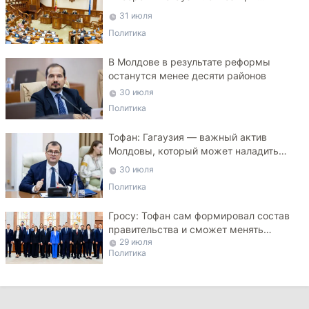
критикует законопроект
31 июля
Политика
В Молдове в результате реформы
останутся менее десяти районов
30 июля
Политика
Тофан: Гагаузия — важный актив
Молдовы, который может наладить
мосты с Турцией
30 июля
Политика
Гросу: Тофан сам формировал состав
правительства и сможет менять
29 июля
министров
Политика