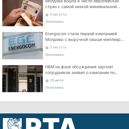
Молдова вошла в число европейских
стран с самой низкой минимальной
зарплатой
4 августа
Экономика
Energocom стала первой компанией
Молдовы с выручкой свыше миллиарда
евро
3 августа
Экономика
НБМ на фоне обсуждения зарплат
сотрудников заявил о кампании по
дискредитации учреждения
29 июля
Экономика