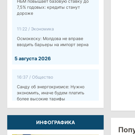
НБМ повышает базовую ставку до
7,5% годовых: кредиты станут
дороже
11:22
/
Экономика
Осмокеску: Молдова не вправе
вводить барьеры на импорт зерна
5 августа 2026
16:37
/
Общество
Санду об энергокризисе: Нужно
экономить, иначе будем платить
более высокие тарифы
10:12
/
Безопасность
ИНФОГРАФИКА
Молдова готовит программу по
Поп
укреплению обороны стоимостью