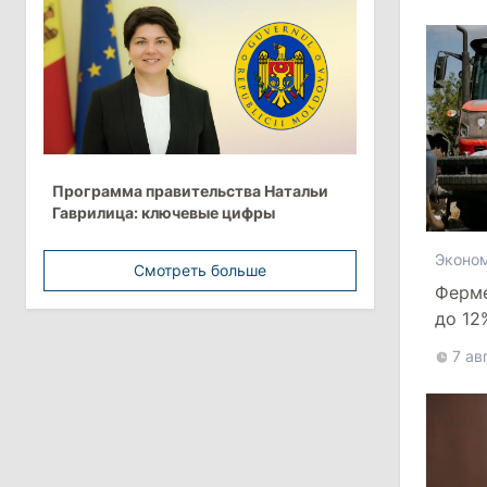
более 10 млрд леев на ближайшие
пять лет
4 августа 2026
15:15
/
Экономика
Молдова вошла в число
Программа правительства Натальи
европейских стран с самой низкой
Гаврилица: ключевые цифры
минимальной зарплатой
Эконо
Смотреть больше
11:42
/
Политика
Ферм
Анна Ревенко уходит с поста главы
до 12
Центра по борьбе с
банкр
дезинформацией
7 ав
3 августа 2026
15:26
/
Политика