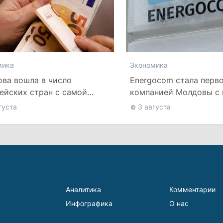
мика
Экономика
ва вошла в число
Energocom стала перв
ейских стран с самой
компанией Молдовы с
й минимальной зарплатой
свыше миллиарда евр
густа
3 августа
Аналитика
Комментарии
Инфографика
О нас