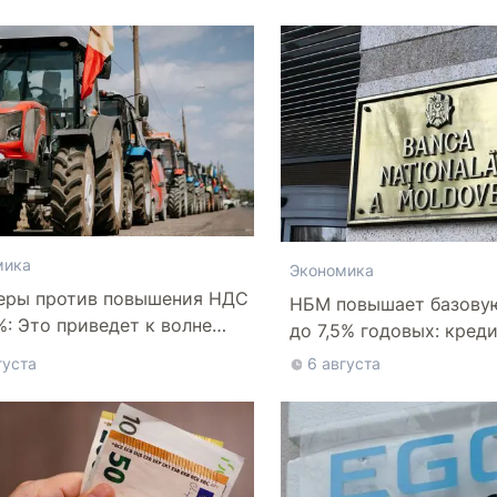
мика
Экономика
еры против повышения НДС
НБМ повышает базову
%: Это приведет к волне
до 7,5% годовых: кред
отств
дороже
густа
6 августа