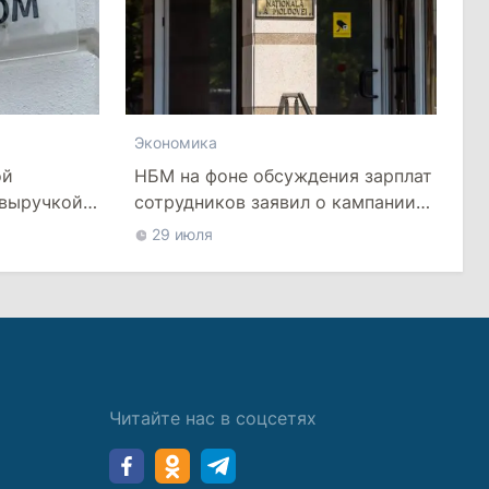
Экономика
НБМ на фоне обсуждения зарплат
ой
сотрудников заявил о кампании
 выручкой
по дискредитации учреждения
о
29 июля
Читайте нас в соцсетях