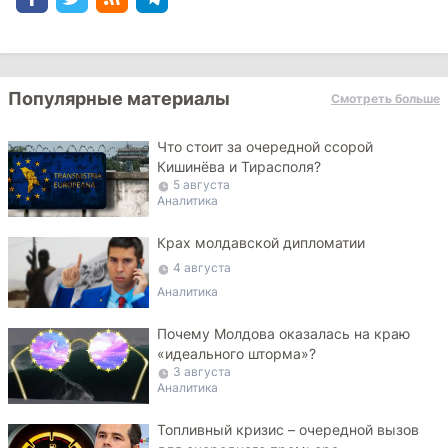
Популярные материалы
Смотреть больше
Что стоит за очередной ссорой
Кишинёва и Тирасполя?
5 августа
Аналитика
Крах молдавской дипломатии
4 августа
Аналитика
Почему Молдова оказалась на краю
«идеального шторма»?
3 августа
Аналитика
Топливный кризис – очередной вызов