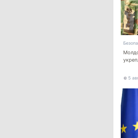
Власти Молдовы проверят
обстоятельства выдачи виз
афганской делегации
11:15
/
Экономика
Безопа
Energocom стала первой компанией
Молдовы с выручкой свыше
Молдо
миллиарда евро
укреп
более
31 июля 2026
пять 
5 ав
16:39
/
Общество
Перед отпуском депутаты получили
компенсации на лечение
10:19
/
Политика
Парламент одобрил новые правила
выборов в Гагаузии: оппозиция