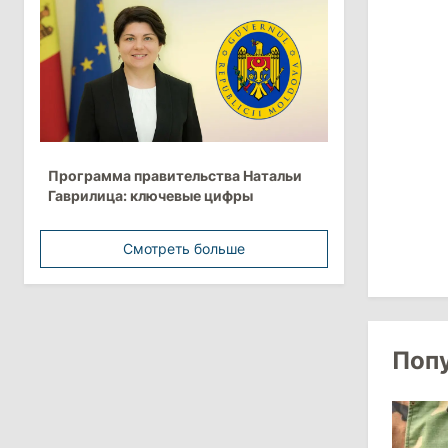
более 10 млрд леев на ближайшие
пять лет
4 августа 2026
15:15
/
Экономика
Молдова вошла в число
Программа правительства Натальи
европейских стран с самой низкой
Гаврилица: ключевые цифры
минимальной зарплатой
Смотреть больше
11:42
/
Политика
Анна Ревенко уходит с поста главы
Центра по борьбе с
дезинформацией
Поп
3 августа 2026
15:26
/
Политика