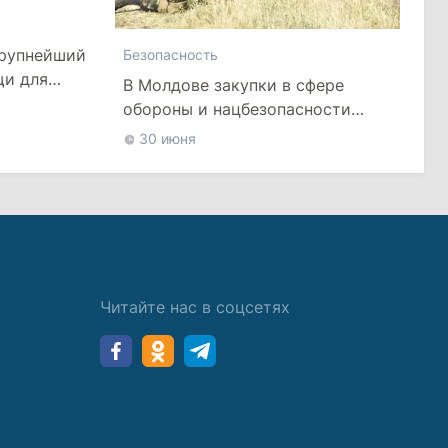
крупнейший
Безопасность
щи для
В Молдове закупки в сфере
обороны и нацбезопасности
будут регулироваться
30 июня
специальным законом
Читайте нас в соцсетях