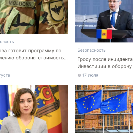
сность
ва готовит программу по
Безопасность
лению обороны стоимостью
Гросу после инцидента
 10 млрд леев на ближайшие
Инвестиции в оборону
лет
нельзя откладывать
густа
17 июля