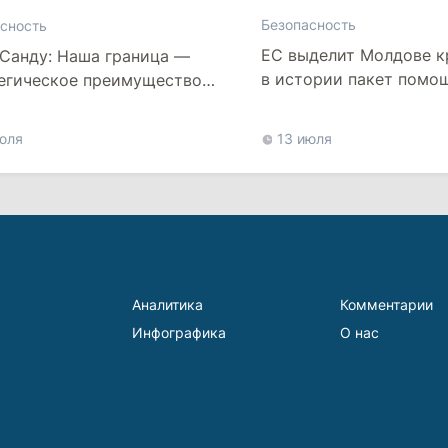
Безопасность
сность
ЕС выделит Молдове 
Санду: Наша граница —
в истории пакет помо
егическое преимущество
укрепления ПВО
краины
юля
13 июля
Аналитика
Комментарии
Инфографика
О нас