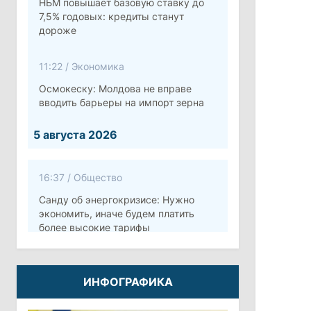
НБМ повышает базовую ставку до
7,5% годовых: кредиты станут
дороже
11:22
/
Экономика
Осмокеску: Молдова не вправе
вводить барьеры на импорт зерна
5 августа 2026
16:37
/
Общество
Санду об энергокризисе: Нужно
экономить, иначе будем платить
более высокие тарифы
10:12
/
Безопасность
ИНФОГРАФИКА
Молдова готовит программу по
укреплению обороны стоимостью