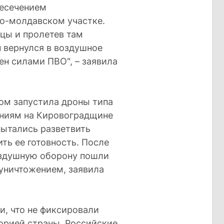
ресечением
ко-молдавском участке.
цы и пролетев там
 вернулся в воздушное
н силами ПВО", – заявила
ом запустила дроны типа
ениям на Кировоградщине
пытались разветвить
ть ее готовность. После
оздушную оборону пошли
 уничтожением, заявила
, что не фиксировали
орией страны. Российские