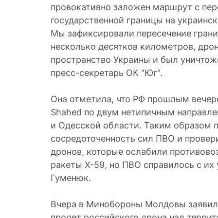
провокативно заложен маршрут с пе
государственной границы на украинс
Мы зафиксировали пересечение грани
несколько десятков километров, дрон
пространство Украины и был уничтоже
пресс-секретарь ОК "Юг".
Она отметила, что РФ прошлым вечер
Shahed по двум нетипичным направл
и Одесской области. Таким образом 
сосредоточенность сил ПВО и провери
дронов, которые ослабили противов
ракеты Х-59, но ПВО справилось с их
Гуменюк.
Вчера в Минобороны Молдовы заявили
пролет российского дрона над террит