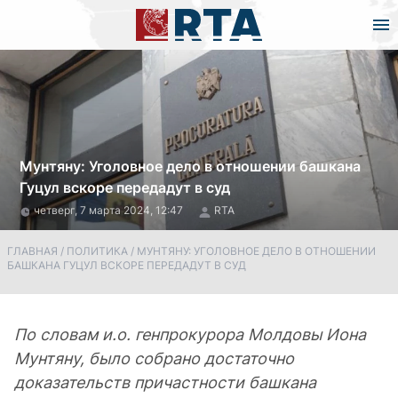
Мунтяну: Уголовное дело в отношении башкана
Гуцул вскоре передадут в суд
четверг, 7 марта 2024, 12:47
RTA
ГЛАВНАЯ
/
ПОЛИТИКА
/
МУНТЯНУ: УГОЛОВНОЕ ДЕЛО В ОТНОШЕНИИ
БАШКАНА ГУЦУЛ ВСКОРЕ ПЕРЕДАДУТ В СУД
По словам и.о. генпрокурора Молдовы Иона
Мунтяну, было собрано достаточно
доказательств причастности башкана