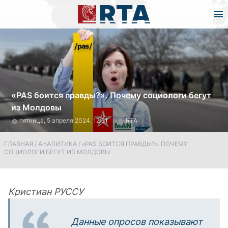
«PAS боится правды?». Почему социологи бегут
из Молдовы
пятница, 5 апреля 2024, 12:51
RTA
ГЛАВНАЯ
/
АНАЛИТИКА
/
«PAS БОИТСЯ ПРАВДЫ?». ПОЧЕМУ
СОЦИОЛОГИ БЕГУТ ИЗ МОЛДОВЫ
Кристиан РУССУ
Данные опросов показывают