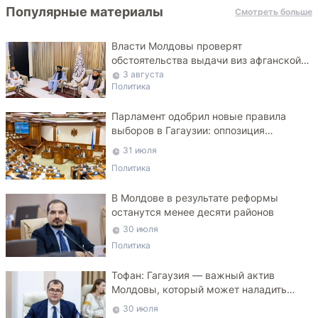
Популярные материалы
Смотреть больше
Власти Молдовы проверят
обстоятельства выдачи виз афганской
делегации
3 августа
Политика
Парламент одобрил новые правила
выборов в Гагаузии: оппозиция
критикует законопроект
31 июля
Политика
В Молдове в результате реформы
останутся менее десяти районов
30 июля
Политика
Тофан: Гагаузия — важный актив
Молдовы, который может наладить
мосты с Турцией
30 июля