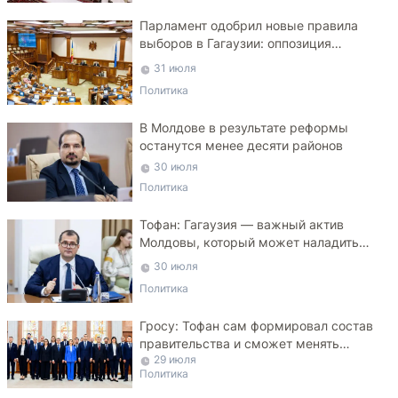
Парламент одобрил новые правила
выборов в Гагаузии: оппозиция
критикует законопроект
31 июля
Политика
В Молдове в результате реформы
останутся менее десяти районов
30 июля
Политика
Тофан: Гагаузия — важный актив
Молдовы, который может наладить
мосты с Турцией
30 июля
Политика
Гросу: Тофан сам формировал состав
правительства и сможет менять
29 июля
министров
Политика