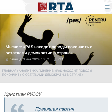
Мнение: «PAS находит поводы покончить с
остатками демократии в стране»
пятница, 3 мая 2024, 13:52
RTA
ГЛАВНАЯ
/
АНАЛИТИКА
/
МНЕНИЕ: «PAS НАХОДИТ ПОВОДЫ
ПОКОНЧИТЬ С ОСТАТКАМИ ДЕМОКРАТИИ В СТРАНЕ»
Кристиан РУССУ
Правящая партия