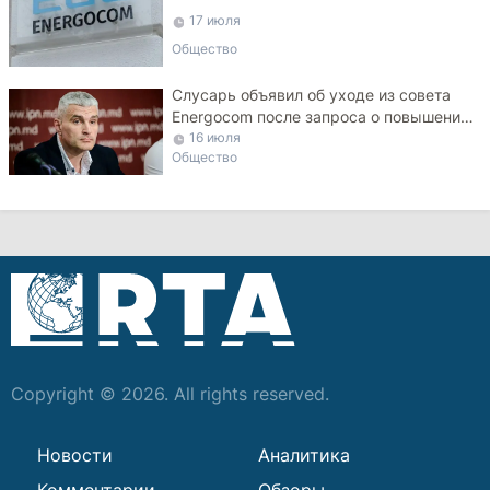
17 июля
Общество
Слусарь объявил об уходе из совета
Energocom после запроса о повышении
тарифа на газ
16 июля
Общество
Copyright © 2026. All rights reserved.
Новости
Аналитика
Комментарии
Обзоры