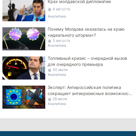
Крах молдавской дипломатии
4 августа
Аналитика
Почему Молдова оказалась на краю
«идеального шторма»?
3 августа
Аналитика
Топливный кризис – очередной вызов
для очередного премьера
30 июля
Аналитика
Эксперт: Антироссийская политика
сокращает антикризисные возможности
29 июля
Молдовы
Аналитика