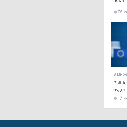
пока 
Парламент одобрил новые правила
евро
выборов в Гагаузии: оппозиция
25 и
критикует законопроект
30 июля 2026
15:43
/
Политика
В Молдове в результате реформы
останутся менее десяти районов
В мир
13:00
/
Политика
Polit
Тофан: Гагаузия — важный актив
будет
Молдовы, который может наладить
срок
мосты с Турцией
17 и
29 июля 2026