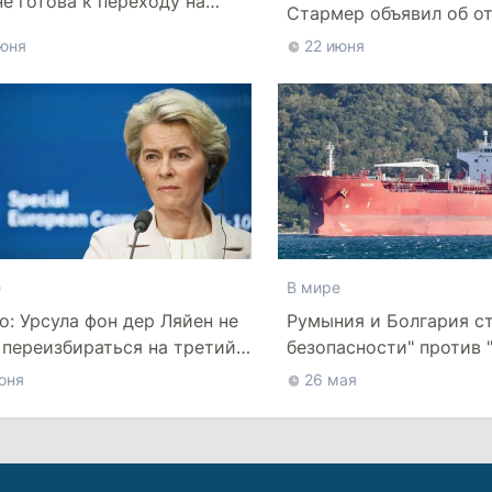
не готова к переходу на
Стармер объявил об о
юня
22 июня
е
В мире
ico: Урсула фон дер Ляйен не
Румыния и Болгария ст
 переизбираться на третий
безопасности" против 
флота" РФ в Черном м
юня
26 мая