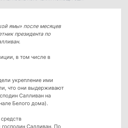
кой ямы» после месяцев
етник президента по
алливан.
иции, в том числе в
дели укрепление ими
ли, что они выдерживают
осподин Салливан на
нале Белого дома).
 средств
 господин Салливан. По