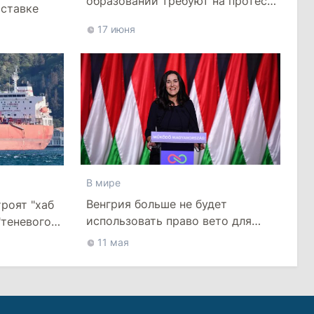
образовании требуют на протесте
тставке
уважения и достойных зарплат
17 июня
В мире
Венгрия больше не будет
роят "хаб
использовать право вето для
"теневого
шантажа ЕС
оре
11 мая