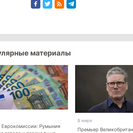
улярные материалы
е
В мире
 Еврокомиссии: Румыния
Премьер Великобрита