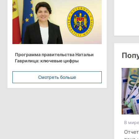
15:26
/
Политика
Власти Молдовы проверят
обстоятельства выдачи виз
афганской делегации
11:15
/
Экономика
Поп
Программа правительства Натальи
Energocom стала первой компанией
Гаврилица: ключевые цифры
Молдовы с выручкой свыше
миллиарда евро
Смотреть больше
31 июля 2026
16:39
/
Общество
Перед отпуском депутаты получили
компенсации на лечение
В мир
Отчет
10:19
/
Политика