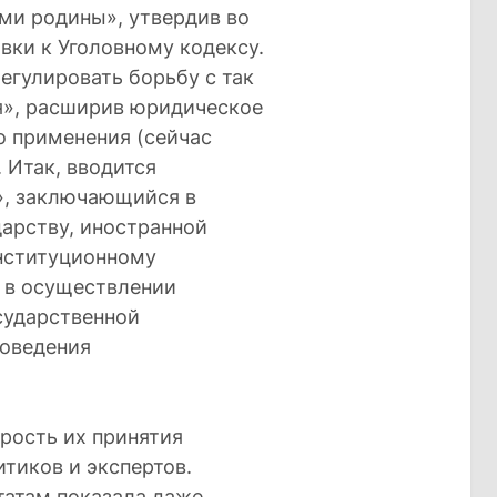
ми родины», утвердив во
вки к Уголовному кодексу.
егулировать борьбу с так
я», расширив юридическое
о применения (сейчас
 Итак, вводится
», заключающийся в
арству, иностранной
нституционному
 в осуществлении
сударственной
роведения
рость их принятия
итиков и экспертов.
татам показала даже