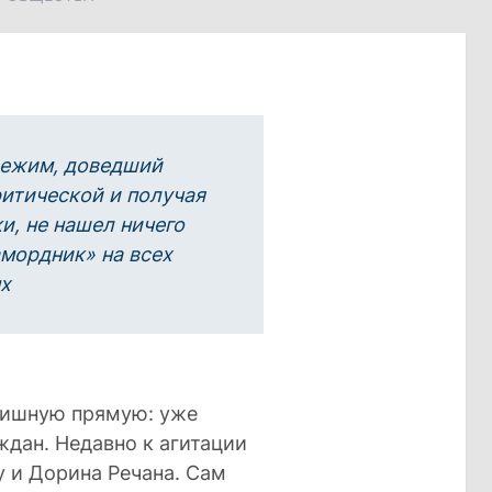
режим, доведший
ритической и получая
и, не нашел ничего
амордник» на всех
х
нишную прямую: уже
дан. Недавно к агитации
 и Дорина Речана. Сам