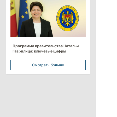
15:15
/
Экономика
Молдова вошла в число
европейских стран с самой низкой
минимальной зарплатой
11:42
/
Политика
Анна Ревенко уходит с поста главы
Программа правительства Натальи
Центра по борьбе с
Гаврилица: ключевые цифры
дезинформацией
3 августа 2026
Смотреть больше
15:26
/
Политика
Власти Молдовы проверят
обстоятельства выдачи виз
афганской делегации
11:15
/
Экономика