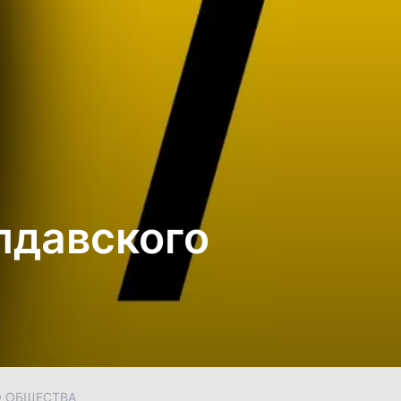
лдавского
О ОБЩЕСТВА